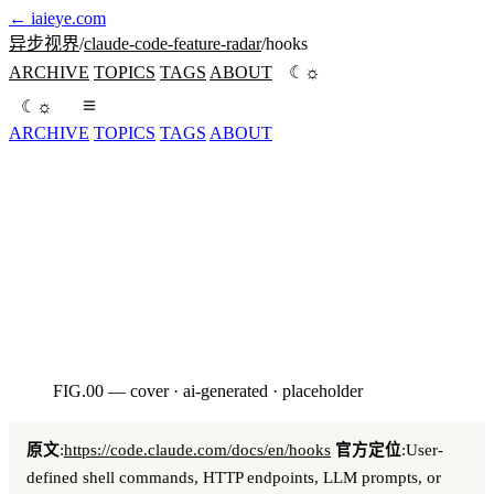
←
iaieye.com
异步视界
/
claude-code-feature-radar
/
hooks
☼
ARCHIVE
TOPICS
TAGS
ABOUT
☾
☼
☾
ARCHIVE
TOPICS
TAGS
ABOUT
22 个事件 + 5 种 handler 类型 —— Claude Code 里唯一确定
性的扩展机制,把 Claude 从建议者变成被守门员看着的执行
者。
seed:3120260513
FIG.00 — cover · ai-generated · placeholder
AI · HERO
原文
:
https://code.claude.com/docs/en/hooks
官方定位
:User-
defined shell commands, HTTP endpoints, LLM prompts, or