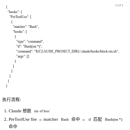
COPY
{
  "hooks"
: {
    "PreToolUse"
: [
      {
        "matcher"
: 
"Bash"
,
        "hooks"
: [
          {
            "type"
: 
"command"
,
            "if"
: 
"Bash(rm *)"
,
            "command"
: 
"${CLAUDE_PROJECT_DIR}/.claude/hooks/block-rm.sh"
,
            "args"
: []
          }
        ]
      }
    ]
  }
}
执行流程:
Claude 想跑
rm -rf foo/
PreToolUse fire → matcher
命中 →
匹配
Bash
if
Bash(rm *)
命中