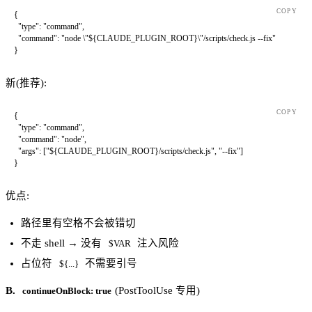
COPY
{
  "type"
: 
"command"
,
  "command"
: 
"node 
\"
${CLAUDE_PLUGIN_ROOT}
\"
/scripts/check.js --fix"
}
新(推荐):
COPY
{
  "type"
: 
"command"
,
  "command"
: 
"node"
,
  "args"
: [
"${CLAUDE_PLUGIN_ROOT}/scripts/check.js"
, 
"--fix"
]
}
优点:
路径里有空格不会被错切
不走 shell → 没有
注入风险
$VAR
占位符
不需要引号
${...}
B.
(PostToolUse 专用)
continueOnBlock: true