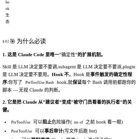
ho
ok
生
态
🎯 为什么必读
1. 这是 Claude Code 里唯一
”确定性”
的扩展机制。
Skill 是 LLM 决定要不要调,subagent 是 LLM 决定要不要派,plugin
是 LLM 决定要不要用。
Hook 不
。Hook 是
事件触发的确定性程
序
:你写了
hook,就
保证
每个 Bash 调用前都跑你的
PreToolUse Bash
脚本 — 无视 Claude 的判断。
2. 它是把 Claude 从”建议者”变成”被守门员看着的执行者”的关
键。
可以
阻止
危险操作(
之前 hook 看一眼)
PreToolUse
rm -rf
可以
事后审计
(写文件后跑 lint)
PostToolUse