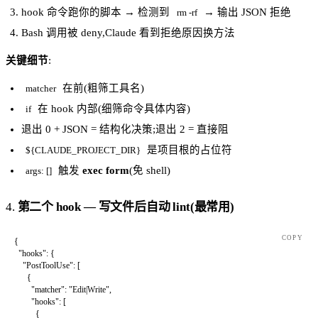
hook 命令跑你的脚本 → 检测到
→ 输出 JSON 拒绝
rm -rf
Bash 调用被 deny,Claude 看到拒绝原因换方法
关键细节
:
在前(粗筛工具名)
matcher
在 hook 内部(细筛命令具体内容)
if
退出 0 + JSON = 结构化决策;退出 2 = 直接阻
是项目根的占位符
${CLAUDE_PROJECT_DIR}
触发
exec form
(免 shell)
args: []
4.
第二个 hook — 写文件后自动 lint(最常用)
COPY
{
  "hooks"
: {
    "PostToolUse"
: [
      {
        "matcher"
: 
"Edit|Write"
,
        "hooks"
: [
          {