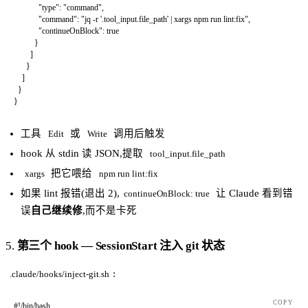
            "type"
: 
"command"
,
            "command"
: 
"jq -r '.tool_input.file_path' | xargs npm run lint:fix"
,
            "continueOnBlock"
: 
true
          }
        ]
      }
    ]
  }
}
工具
或
调用后触发
Edit
Write
hook 从 stdin 读 JSON,提取
tool_input.file_path
把它喂给
xargs
npm run lint:fix
如果 lint 报错(退出 2),
让 Claude 看到错
continueOnBlock: true
误
自己继续修
,而不是卡死
5.
第三个 hook — SessionStart 注入 git 状态
:
.claude/hooks/inject-git.sh
COPY
#!/bin/bash