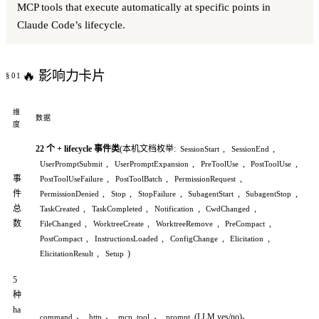
MCP tools that execute automatically at specific points in
Claude Code’s lifecycle.
🔥 影响力卡片
维
数据
度
22 个 + lifecycle 事件类
(本机文档枚举:
,
,
SessionStart
SessionEnd
,
,
,
,
UserPromptSubmit
UserPromptExpansion
PreToolUse
PostToolUse
事
,
,
,
PostToolUseFailure
PostToolBatch
PermissionRequest
件
,
,
,
,
,
PermissionDenied
Stop
StopFailure
SubagentStart
SubagentStop
总
,
,
,
,
TaskCreated
TaskCompleted
Notification
CwdChanged
数
,
,
,
,
FileChanged
WorktreeCreate
WorktreeRemove
PreCompact
,
,
,
,
PostCompact
InstructionsLoaded
ConfigChange
Elicitation
,
)
ElicitationResult
Setup
5
种
ha
、
、
、
(LLM yes/no)、
command
http
mcp_tool
prompt