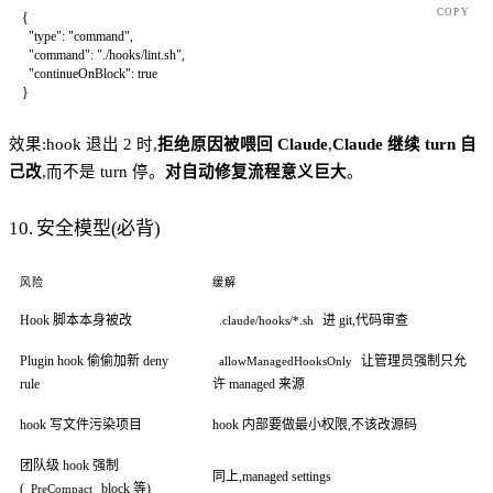
COPY
{
  "type"
: 
"command"
,
  "command"
: 
"./hooks/lint.sh"
,
  "continueOnBlock"
: 
true
}
效果:hook 退出 2 时,
拒绝原因被喂回 Claude
,
Claude 继续 turn 自
己改
,而不是 turn 停。
对自动修复流程意义巨大
。
10. 安全模型(必背)
风险
缓解
Hook 脚本本身被改
进 git,代码审查
.claude/hooks/*.sh
Plugin hook 偷偷加新 deny
让管理员强制只允
allowManagedHooksOnly
rule
许 managed 来源
hook 写文件污染项目
hook 内部要做最小权限,不该改源码
团队级 hook 强制
同上,managed settings
(
block 等)
PreCompact