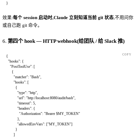
}
效果:
每个 session 启动时,Claude 立刻知道当前 git 状态
,不用问你
或自己跑 git 命令。
6.
第四个 hook — HTTP webhook(给团队 / 给 Slack 推)
COPY
{
  "hooks"
: {
    "PostToolUse"
: [
      {
        "matcher"
: 
"Bash"
,
        "hooks"
: [
          {
            "type"
: 
"http"
,
            "url"
: 
"http://localhost:8080/audit/bash"
,
            "timeout"
: 
5
,
            "headers"
: {
              "Authorization"
: 
"Bearer $MY_TOKEN"
            },
            "allowedEnvVars"
: [
"MY_TOKEN"
]
          }
        ]