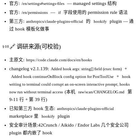
官方:
— managed settings 结构
/en/settings#settings-files
官方:
—
字段使用的 permission rule 语法
/en/permissions
if
第三方:
的
plugin — 通
anthropics/claude-plugins-official
hookify
过 hook 模板化做事
🔗 调研来源(可校验)
主原文:
https://code.claude.com/docs/en/hooks
changelog v2.1.139:
+
Added hook args: string[] field (exec form)
+
Added hook continueOnBlock config option for PostToolUse
hook
writing to terminal could corrupt an on-screen interactive prompt; hooks
(本机
第
now run without terminal access
raw/scan/CHANGELOG.md
9-11 行 + 第 39 行)
已知第三方 hook 生态:
anthropics/claude-plugins-official
marketplace 里
plugin
hookify
安全审计场景:42Crunch / Aikido / Endor Labs 几个安全公司
plugin 都内嵌了 hook