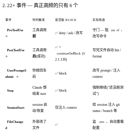
2. 22+ 事件 — 真正高频的只有 6 个
事件
何时触发
是否能 BLOCK
实际用途
工具调用
守门 — 阻
、
PreToolUse
rm -rf
✅ deny / ask / 改写
⭐
前
改写命令
✅ +
工具调用
写完文件自动 lint /
PostToolUse
(v
continueOnBlock
⭐
后
(成功)
format
2.1.139)
你按回车
改写 prompt / 注入
UserPromptS
✅ block
⭐
后
context
ubmit
Claude 想
强制继续(“还没跑测
✅ block
Stop
结束 turn
试”)
session 启
给 session 注入 git
仅注入 context
SessionStart
动/恢复
status / branch 等
外部改了
监
、自动重载
FileChange
.env
✅
文件
配置
d