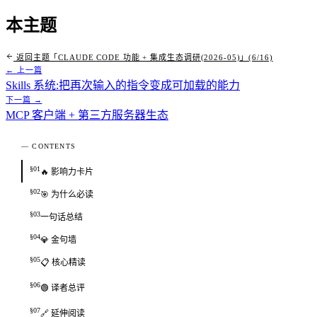
本主题
返回主题「CLAUDE CODE 功能 + 集成生态调研(2026-05)」(6/16)
← 上一篇
Skills 系统:把再次输入的指令变成可加载的能力
下一篇 →
MCP 客户端 + 第三方服务器生态
— CONTENTS
§01
🔥 影响力卡片
§02
🎯 为什么必读
§03
一句话总结
§04
💎 金句墙
§05
📋 核心精读
§06
🟢 译者总评
§07
🔗 延伸阅读