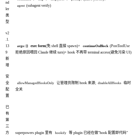
nd
(subagent verify)
agent
ler
类
型
v2
.1.
13
exec form
(免 shell 直接 spawn)+
(PostToolUse
args: []
continueOnBlock
9
拒绝原因喂回 Claude 继续 turn)+ hook 不再带 terminal access(避免污染 UI)
新
增
安
全
让管理员限制 hook 来源;
临时
allowManagedHooksOnly
disableAllHooks
配
全关
置
已
有
第
三
方
superpowers plugin 里有
等 plugin 已经在做”hook 配置即代码”
hookify