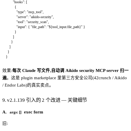
        "hooks"
: [
          {
            "type"
: 
"mcp_tool"
,
            "server"
: 
"aikido-security"
,
            "tool"
: 
"security_scan"
,
            "input"
: { 
"file_path"
: 
"${tool_input.file_path}"
 }
          }
        ]
      }
    ]
  }
}
效果:
每次 Claude 写文件,自动调 Aikido security MCP server 扫一
遍
。这是 plugin marketplace 里第三方安全公司(42crunch / Aikido
/ Endor Labs)的真实卖点。
9. v2.1.139 引入的 2 个改进 — 关键细节
A.
exec form
args: []
旧: