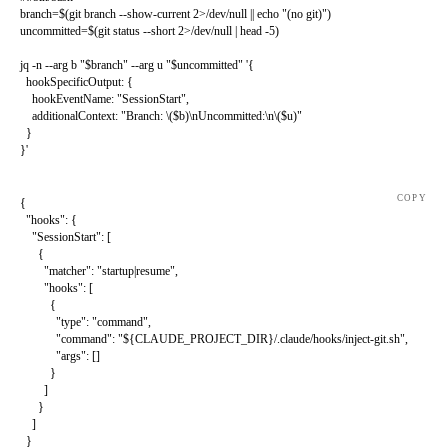
branch
=
$(
git
 branch
 --show-current
 2>
/dev/null
 ||
 echo
 "(no git)"
)
uncommitted
=
$(
git
 status
 --short
 2>
/dev/null
 |
 head
 -5
)
jq
 -n
 --arg
 b
 "
$branch
"
 --arg
 u
 "
$uncommitted
"
 '{
  hookSpecificOutput: {
    hookEventName: "SessionStart",
    additionalContext: "Branch: \($b)\nUncommitted:\n\($u)"
  }
}'
COPY
{
  "hooks"
: {
    "SessionStart"
: [
      {
        "matcher"
: 
"startup|resume"
,
        "hooks"
: [
          {
            "type"
: 
"command"
,
            "command"
: 
"${CLAUDE_PROJECT_DIR}/.claude/hooks/inject-git.sh"
,
            "args"
: []
          }
        ]
      }
    ]
  }