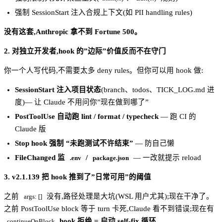
强制 SessionStart 注入合规上下文(如 PII handling rules)
没有这套,Anthropic 拿不到 Fortune 500。
2. 对独立开发者,hook 的”边际”价值反而不在守门
你一个人写代码,不需要太多 deny rules。但你可以用 hook 做:
SessionStart 注入项目状态
(branch、todos、TICK_LOG.md 进
度)— 让 Claude 不用问你”现在做到哪了”
PostToolUse 自动跑 lint / format / typecheck
— 跑 CI 的
Claude 版
Stop hook 强制 “未跑测试不许结束”
— 防自己懒
FileChanged 监
/
— 一改就提示 reload
.env
package.json
3. v2.1.139 把 hook 推到了”日常可用”的阈值
之前
没有,路径处理是大坑(WSL 用户尤其);现在干净了。
args: []
之前 PostToolUse block 等于 turn 卡死,Claude 看不到错误;现在有
,
hook 拒绝 = 启动 self-fix 循环
。
continueOnBlock