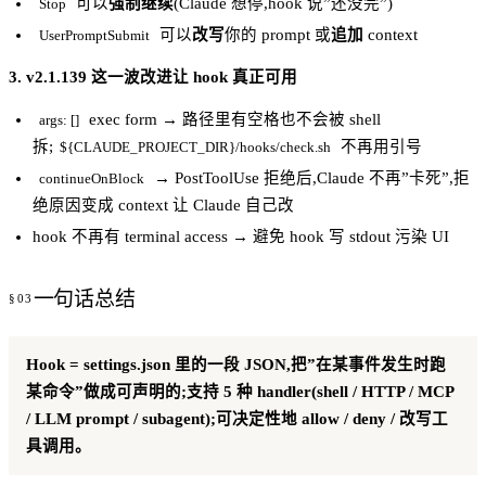
可以
强制继续
(Claude 想停,hook 说”还没完”)
Stop
可以
改写
你的 prompt 或
追加
context
UserPromptSubmit
3. v2.1.139 这一波改进让 hook 真正可用
exec form → 路径里有空格也不会被 shell
args: []
拆;
不再用引号
${CLAUDE_PROJECT_DIR}/hooks/check.sh
→ PostToolUse 拒绝后,Claude 不再”卡死”,拒
continueOnBlock
绝原因变成 context 让 Claude 自己改
hook 不再有 terminal access → 避免 hook 写 stdout 污染 UI
一句话总结
Hook = settings.json 里的一段 JSON,把”在某事件发生时跑
某命令”做成可声明的;支持 5 种 handler(shell / HTTP / MCP
/ LLM prompt / subagent);可决定性地 allow / deny / 改写工
具调用。