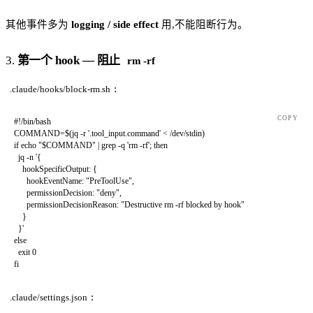
其他事件多为
logging / side effect
用,不能阻断行为。
3.
第一个 hook — 阻止
rm -rf
:
.claude/hooks/block-rm.sh
COPY
#!/bin/bash
COMMAND
=
$(
jq
 -r
 '.tool_input.command'
 <
 /dev/stdin
)
if
 echo
 "
$COMMAND
"
 |
 grep
 -q
 'rm -rf'
; 
then
  jq
 -n
 '{
    hookSpecificOutput: {
      hookEventName: "PreToolUse",
      permissionDecision: "deny",
      permissionDecisionReason: "Destructive rm -rf blocked by hook"
    }
  }'
else
  exit
 0
fi
:
.claude/settings.json