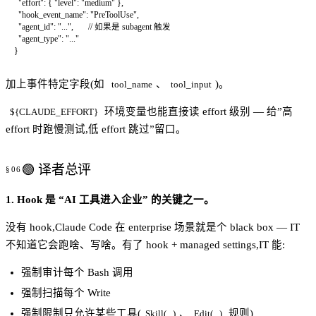
  "effort"
: { 
"level"
: 
"medium"
 },
  "hook_event_name"
: 
"PreToolUse"
,
  "agent_id"
: 
"..."
,       
// 如果是 subagent 触发
  "agent_type"
: 
"..."
}
加上事件特定字段(如
、
)。
tool_name
tool_input
环境变量也能直接读 effort 级别 — 给”高
${CLAUDE_EFFORT}
effort 时跑慢测试,低 effort 跳过”留口。
🟢 译者总评
1. Hook 是 “AI 工具进入企业” 的关键之一。
没有 hook,Claude Code 在 enterprise 场景就是个 black box — IT
不知道它会跑啥、写啥。有了 hook + managed settings,IT 能:
强制审计每个 Bash 调用
强制扫描每个 Write
强制限制只允许某些工具(
、
规则)
Skill(...)
Edit(...)