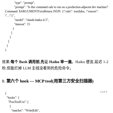
            "type"
: 
"prompt"
,
            "prompt"
: 
"Is this command safe to run on a production-adjacent dev machine? 
Command: $ARGUMENTS
\n\n
Return JSON: {
\"
safe
\"
: true|false, 
\"
reason
\"
: 
\"
...
\"
}"
,
            "model"
: 
"claude-haiku-4-5"
,
            "timeout"
: 
15
          }
        ]
      }
    ]
  }
}
效果:
每个 Bash 调用前,先让 Haiku 审一遍
。Haiku 便宜,延迟 1-2
秒,但能拦掉 LLM 主线没看到的危险命令。
8.
第六个 hook — MCP tool(用第三方安全扫描器)
COPY
{
  "hooks"
: {
    "PostToolUse"
: [
      {
        "matcher"
: 
"Write|Edit"
,