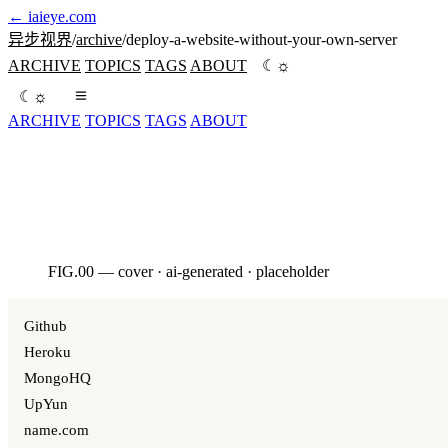
←
iaieye.com
异步视界
/
archive
/
deploy-a-website-without-your-own-server
☼
ARCHIVE
TOPICS
TAGS
ABOUT
☾
☼
☾
ARCHIVE
TOPICS
TAGS
ABOUT
将一切放在云端
FIG.00 — cover · ai-generated · placeholder
AI · HERO
Github
Heroku
MongoHQ
UpYun
name.com