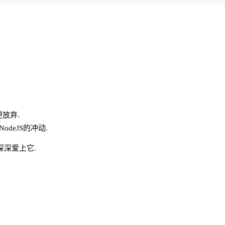
目便放弃.
deJS的冲动.
我深深爱上它.