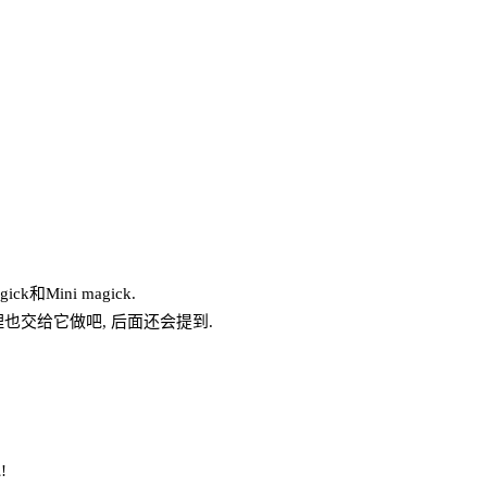
k和Mini magick.
理也交给它做吧, 后面还会提到.
!