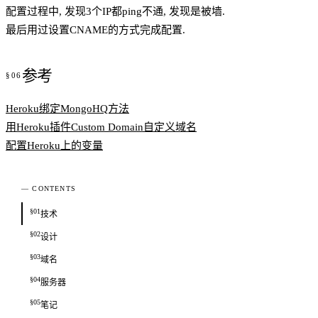
配置过程中, 发现3个IP都ping不通, 发现是被墙.
最后用过设置CNAME的方式完成配置.
参考
Heroku绑定MongoHQ方法
用Heroku插件Custom Domain自定义域名
配置Heroku上的变量
— CONTENTS
§01
技术
§02
设计
§03
域名
§04
服务器
§05
笔记