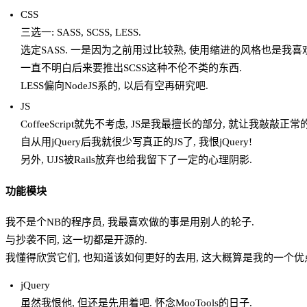
CSS
三选一: SASS, SCSS, LESS.
选定SASS. 一是因为之前用过比较熟, 使用缩进的风格也是我喜
一直不明白后来要推出SCSS这种不伦不类的东西.
LESS偏向NodeJS系的, 以后有空再研究吧.
JS
CoffeeScript就先不考虑, JS是我最擅长的部分, 就让我敲敲正常
自从用jQuery后我就很少写真正的JS了, 我恨jQuery!
另外, UJS被Rails放弃也给我留下了一定的心理阴影.
功能模块
我不是个NB的程序员, 我最喜欢做的事是用别人的轮子.
与抄袭不同, 这一切都是开源的.
我懂得欣赏它们, 也知道该如何更好的去用, 这大概算是我的一个优
jQuery
虽然我恨他, 但还是先用着吧. 怀念MooTools的日子.