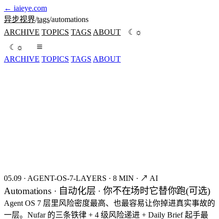
←
iaieye.com
异步视界
/
tags
/
automations
☼
ARCHIVE
TOPICS
TAGS
ABOUT
☾
☼
☾
ARCHIVE
TOPICS
TAGS
ABOUT
seed:8421
FIG.01
05.09
·
AGENT-OS-7-LAYERS
·
8 MIN
·
↗ AI
Automations · 自动化层 · 你不在场时它替你跑(可选)
Agent OS 7 层里风险密度最高、也最容易让你掉进真实事故的
一层。Nufar 的三条铁律 + 4 级风险递进 + Daily Brief 起手最