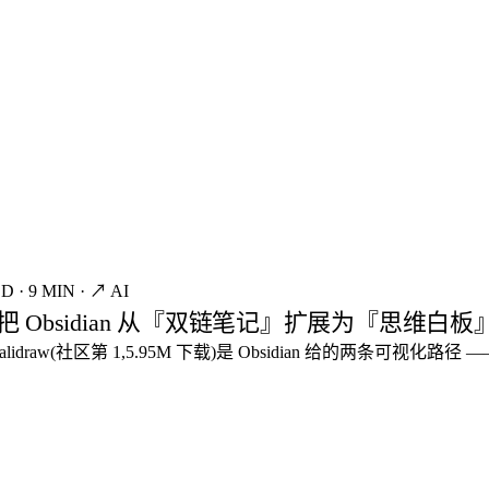
ED
·
9 MIN
·
↗ AI
anvas:把 Obsidian 从『双链笔记』扩展为『思维白板
 Excalidraw(社区第 1,5.95M 下载)是 Obsidian 给的两