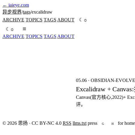
←
iaieye.com
异步视界
/
tags
/
excalidraw
☼
ARCHIVE
TOPICS
TAGS
ABOUT
☾
☼
☾
ARCHIVE
TOPICS
TAGS
ABOUT
seed:8421
FIG.01
05.06
·
OBSIDIAN-EVOLV
Excalidraw + C
Canvas(官方核心,2022)+
评。
© 2026 思扬 · CC BY-NC 4.0
RSS
llms.txt
press
for home
G
H