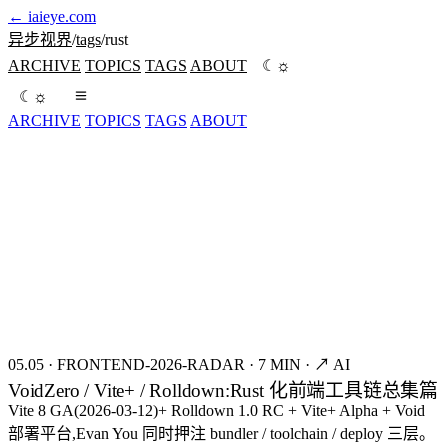
←
iaieye.com
异步视界
/
tags
/
rust
☼
ARCHIVE
TOPICS
TAGS
ABOUT
☾
☼
☾
ARCHIVE
TOPICS
TAGS
ABOUT
seed:8421
FIG.01
05.05
·
FRONTEND-2026-RADAR
·
7 MIN
·
↗ AI
VoidZero / Vite+ / Rolldown:Rust 化前端工具链总集篇
Vite 8 GA(2026-03-12)+ Rolldown 1.0 RC + Vite+ Alpha + Void
部署平台,Evan You 同时押注 bundler / toolchain / deploy 三层。