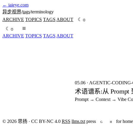
←
iaieye.com
异步视界
/
tags
/
terminology
☼
ARCHIVE
TOPICS
TAGS
ABOUT
☾
☼
☾
ARCHIVE
TOPICS
TAGS
ABOUT
seed:8421
FIG.01
05.06
·
AGENTIC-CODING-
术语谱系:从 Prompt 到 
Prompt → Context → V
© 2026 思扬 · CC BY-NC 4.0
RSS
llms.txt
press
for home
G
H