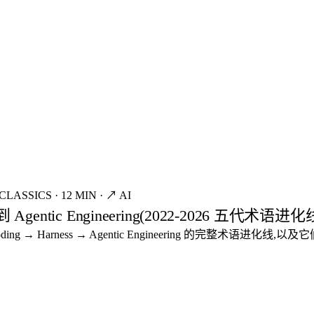
CLASSICS
·
12 MIN
·
↗ AI
Agentic Engineering(2022-2026 五代术语进化
ibe Coding → Harness → Agentic Engineering 的完整术