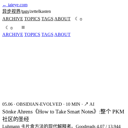
←
iaieye.com
异步视界
/
tags
/
zettelkasten
☼
ARCHIVE
TOPICS
TAGS
ABOUT
☾
☼
☾
ARCHIVE
TOPICS
TAGS
ABOUT
seed:8421
FIG.01
05.06
·
OBSIDIAN-EVOLVED
·
10 MIN
·
↗ AI
Sönke Ahrens《How to Take Smart Notes》:整个 PKM
社区的圣经
Luhmann 卡片盒方法的现代解释者。Goodreads 4.07 / 13,944