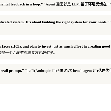
mental feedback in a loop.”
“Agent 通常就是 LLM
基于环境反馈在一
ticated system. It’s about building the right system for your needs.”
aces (HCI), and plan to invest just as much effort in creating good
 这是一个会改变你思考方式的句子。
verall prompt.”
“我们(Anthropic 自己做 SWE-bench agent 时)
花在优化