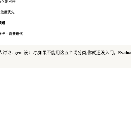
要区别对待
 置信度优先
预知
准 + 需要迭代
讨论 agent 设计时,如果不能用这五个词分类,你就还没入门。
Evalu