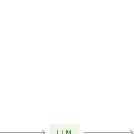
实是 workflow,这没毛病。建最适合需求的系统,不是最复杂的。精读 + 译者点评。