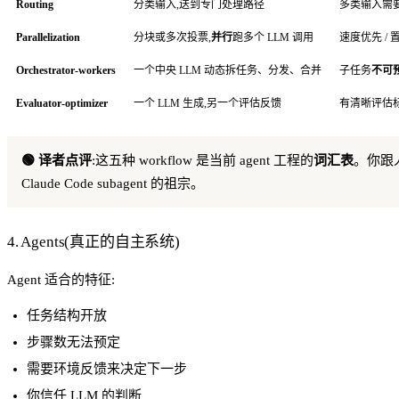
Routing
分类输入,送到专门处理路径
多类输入需
Parallelization
分块或多次投票,
并行
跑多个 LLM 调用
速度优先 /
Orchestrator-workers
一个中央 LLM 动态拆任务、分发、合并
子任务
不可
Evaluator-optimizer
一个 LLM 生成,另一个评估反馈
有清晰评估标
🟢 译者点评
:这五种 workflow 是当前 agent 工程的
词汇表
。你跟人
Claude Code subagent 的祖宗。
4. Agents(真正的自主系统)
Agent 适合的特征:
任务结构开放
步骤数无法预定
需要环境反馈来决定下一步
你信任 LLM 的判断