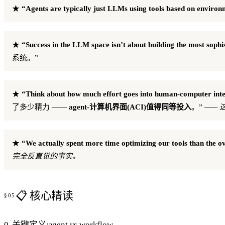
★
“Agents are typically just LLMs using tools based on environ
★
“Success in the LLM space isn’t about building the most sophis
系统。”
★
“Think about how much effort goes into human-computer interf
了多少精力 ——
agent-计算机界面(ACI)值得同等投入
。”
——
★
“We actually spent more time optimizing our tools than the o
完全反直觉的事实。
📋 核心精读
0. 关键定义:agent vs workflow