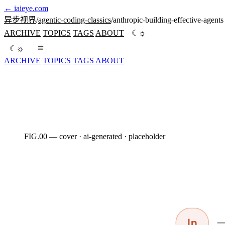
←
iaieye.com
异步视界
/
agentic-coding-classics
/
anthropic-building-effective-agents
☼
ARCHIVE
TOPICS
TAGS
ABOUT
☾
☼
☾
ARCHIVE
TOPICS
TAGS
ABOUT
Anthropic 工程团队的 agent 设计模式手册。核心忠告:绝大多数自称 agent 的产品其
FIG.00 — cover · ai-generated · placeholder
AI · HERO