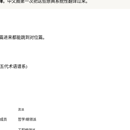
全译
。中文圈第一次把这些原典系统性翻译过来。
一篇进来都能跳到对位篇。
tic 五代术语谱系)
流派
始成员
哲学/纲领派