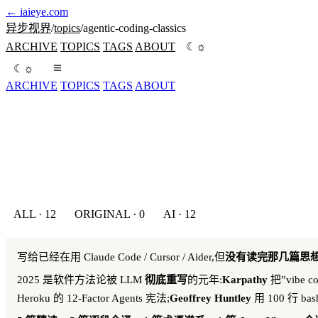
←
iaieye.com
异步视界
/
topics
/
agentic-coding-classics
☼
ARCHIVE
TOPICS
TAGS
ABOUT
☾
☼
☾
ARCHIVE
TOPICS
TAGS
ABOUT
ALL · 12
ORIGINAL · 0
AI · 12
写给已经在用 Claude Code / Cursor / Aider,但
没有读完那几篇思
2025 是软件方法论被 LLM
彻底重写
的元年:
Karpathy
把”vibe 
Heroku 的 12-Factor Agents 宪法;
Geoffrey Huntley
用 100 行 b