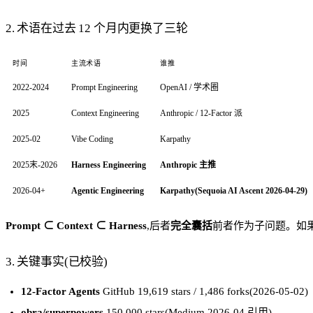
2. 术语在过去 12 个月内更换了三轮
时间
主流术语
谁推
2022-2024
Prompt Engineering
OpenAI / 学术圈
2025
Context Engineering
Anthropic / 12-Factor 派
2025-02
Vibe Coding
Karpathy
2025末-2026
Harness Engineering
Anthropic 主推
2026-04+
Agentic Engineering
Karpathy(Sequoia AI Ascent 2026-04-29)
Prompt ⊂ Context ⊂ Harness
,后者
完全囊括
前者作为子问题。如果这
3. 关键事实(已校验)
12-Factor Agents
GitHub 19,619 stars / 1,486 forks(2026-05-02)
obra/superpowers
150,000 stars(Medium 2026-04 引用)