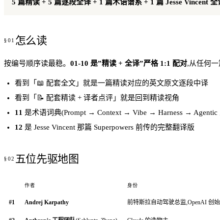
5 篇精读 + 5 篇逐段全译 + 1 篇术语谱系 + 1 篇 Jesse Vincent 
怎么读
按编号顺序读最稳。
01-10 是”精读 + 全译”严格 1:1 配对
,从任何
看到「📖 配套全文」就是一篇精读对应的英文原文逐段中译
看到「📝 配套精读 + 译者点评」就是回到精读视角
11
是术语词典(Prompt → Context → Vibe → Harness → Agen
12
是 Jesse Vincent 那篇 Superpowers 前传的完整翻译版
五位先驱地图
作者
身份
#1
Andrej Karpathy
前特斯拉自动驾驶总监,OpenAI 创