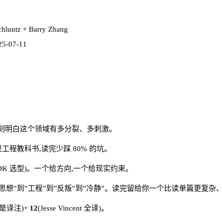
hluntz + Barry Zhang
25-07-11
你会立刻明白这个领域有多分裂、多刺激。
篇是工程教科书,读完少踩 80% 的坑。
谈 SDK 选型)。一个给方向,一个给现实约束。
从”思想”到”工程”到”反叛”到”冷静”。读完留给你一个比读单篇更复
 是译注)+
12
(Jesse Vincent 全译)。