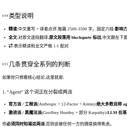
类型说明
精读
:中文重写 + 译者点评,每篇 2500-3500 字。固定六段:
影响力
全文
:对原文逐段翻译,
原文段落用 blockquote 标出
,中文跟在下面;译
⇄
表示精读和全文严格 1:1 配对
几条贯穿全系列的判断
如果你只想看核心结论,这里就是:
1. “Agent” 这个词正在分裂成两派
官方派 / 工程派
(Anthropic + 12-Factor + Armin):
绝大多数自称 age
激进派 / 黑魔法派
(Geoffrey Huntley + 部分 Karpathy):
LLM 在
你
必须同时知道这两派
,否则会被任何一方的拥趸搞得焦虑。