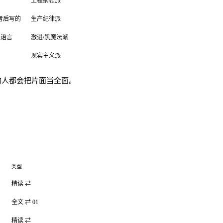
工程纲领派
创业者后写的
生产纪律派
程语言
激进/黑魔法派
现实主义派
的人都会把片面当全面。
类型
精读 ⇄
全文 ⇄ 01
精读 ⇄