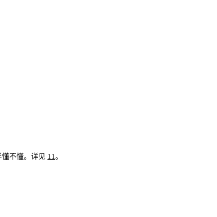
会半懂不懂。详见
11
。