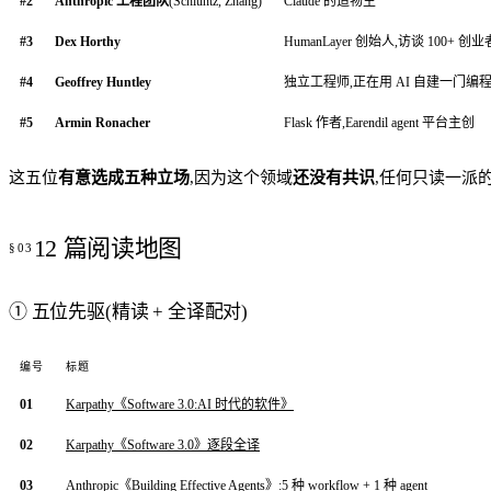
#2
Anthropic 工程团队
(Schluntz, Zhang)
Claude 的造物主
#3
Dex Horthy
HumanLayer 创始人,访谈 100+ 
#4
Geoffrey Huntley
独立工程师,正在用 AI 自建一门编
#5
Armin Ronacher
Flask 作者,Earendil agent 平台主创
这五位
有意选成五种立场
,因为这个领域
还没有共识
,任何只读一派
12 篇阅读地图
① 五位先驱(精读 + 全译配对)
编号
标题
01
Karpathy《Software 3.0:AI 时代的软件》
02
Karpathy《Software 3.0》逐段全译
03
Anthropic《Building Effective Agents》:5 种 workflow + 1 种 agent