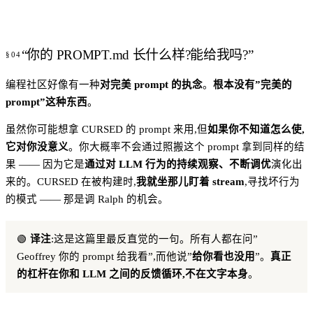
“你的 PROMPT.md 长什么样?能给我吗?”
编程社区好像有一种
对完美 prompt 的执念
。
根本没有”完美的
prompt”这种东西
。
虽然你可能想拿 CURSED 的 prompt 来用,但
如果你不知道怎么使,
它对你没意义
。你大概率不会通过照搬这个 prompt 拿到同样的结
果 —— 因为它是
通过对 LLM 行为的持续观察、不断调优
演化出
来的。CURSED 在被构建时,
我就坐那儿盯着 stream
,寻找坏行为
的模式 —— 那是调 Ralph 的机会。
🟢
译注
:这是这篇里最反直觉的一句。所有人都在问”
Geoffrey 你的 prompt 给我看”,而他说”
给你看也没用
”。
真正
的杠杆在你和 LLM 之间的反馈循环,不在文字本身
。