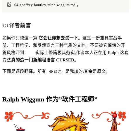
版
。
04-geoffrey-huntley-ralph-wiggum.md
译者前言
如果你只读这一篇,
它会让你想去试一下
。这是一份兼具实战手
册、工程哲学、和反叛宣言三种气质的文档。不要被它惊悚的开
篇风格吓到 —— 实际上整篇极其务实,作者本人正在用 Ralph 这套
方法
真的造一门新编程语言 CURSED
。
下面是逐段翻译。所有
是我加的,其余是原文。
🟢 译注:
Ralph Wiggum 作为”软件工程师”