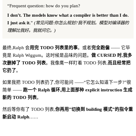
“Frequent question: how do you plan?
I don’t. The models know what a compiler is better than I do.
I just ask it.
”
(常见问题:你怎么规划?我不规划。模型对编译器的
理解比我好。我就问它。)
最终,Ralph 会
用完 TODO 列表里的事
。或者
完全跑偏
—— 它毕
竟是 Ralph Wiggum。这时候是品味的问题。
做 CURSED 时,我多
次删掉了 TODO 列表
。我像鹰一样盯着 TODO 列表,
而且经常把
它扔了
。
如果我把 TODO 列表扔了,你可能问 ——“它怎么知道下一步?”很
简单 ——
跑一个 Ralph 循环,用上面那种 explicit instruction 生成
新的 TODO 列表
。
然后等你有了 TODO 列表,
你再用”切换到 building 模式”的指令重
新启动 Ralph
……