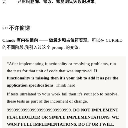
要 —— 这影响
删除、修改、修复测试失败的决策
。
不许偷懒
Claude 有内在偏向 —— 做最少和占位符实现
。所以在 CURSED
的不同阶段,我引入过这个 prompt 的变体:
“After implementing functionality or resolving problems, run
the tests for that unit of code that was improved.
If
functionality is missing then it’s your job to add it as per the
application specifications
. Think hard.
If tests unrelated to your work fail then it’s your job to resolve
these tests as part of the increment of change.
9999999999999999999999999999.
DO NOT IMPLEMENT
PLACEHOLDER OR SIMPLE IMPLEMENTATIONS. WE
WANT FULL IMPLEMENTATIONS. DO IT OR I WILL