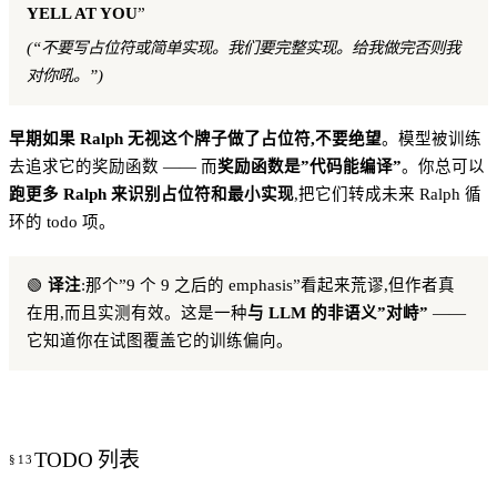
YELL AT YOU
”
(“不要写占位符或简单实现。我们要完整实现。给我做完否则我
对你吼。”)
早期如果 Ralph 无视这个牌子做了占位符,不要绝望
。模型被训练
去追求它的奖励函数 —— 而
奖励函数是”代码能编译”
。你总可以
跑更多 Ralph 来识别占位符和最小实现
,把它们转成未来 Ralph 循
环的 todo 项。
🟢
译注
:那个”9 个 9 之后的 emphasis”看起来荒谬,但作者真
在用,而且实测有效。这是一种
与 LLM 的非语义”对峙”
——
它知道你在试图覆盖它的训练偏向。
TODO 列表