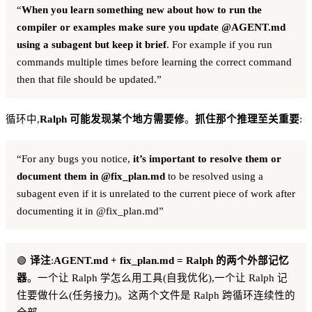
“
When you learn something new about how to run the
compiler or examples make sure you update @AGENT.md
using a subagent but keep it brief
. For example if you run
commands multiple times before learning the correct command
then that file should be updated.”
循环中,
Ralph 可能发现某个地方需要修
。
抓住那个推理至关重要
:
“For any bugs you notice,
it’s important to resolve them or
document them in @fix_plan.md
to be resolved using a
subagent even if it is unrelated to the current piece of work after
documenting it in @fix_plan.md”
🟢
译注
:
AGENT.md + fix_plan.md = Ralph 的两个外部记忆
器
。一个让 Ralph 学怎么用工具(自我优化),一个让 Ralph 记
住要做什么(任务接力)。这两个文件是 Ralph 跨循环连续性的