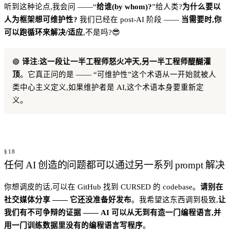
听到这种论点,我会问 ——“
给谁(by whom)?
”给人类?
为什么要以
人为框架想可维护性?
我们已经在 post-AI 阶段 ——
当需要时,你
可以跑循环来解决/适应
,不是吗?😎
🟢
译注
:
这一段让一半工程师怒火冲天,另一半工程师醍醐灌
顶
。它真正问的是 —— “可维护性”这个术语从一开始就被人
类中心主义定义,如果维护者是 AI,这个术语本身要重新定
义。
任何 AI 创造的问题都可以通过另一系列 prompt 解决
你想调皮的话,可以在 GitHub 找到 CURSED 的 codebase。
请别在
社交媒体分享 —— 它还没准备好发布
。我希望这东西调到极致,
让
我们有不可争辩的证据 —— AI 可以从无到有造一门编程语言,并
用一门训练数据里没有的编程语言写程序
。