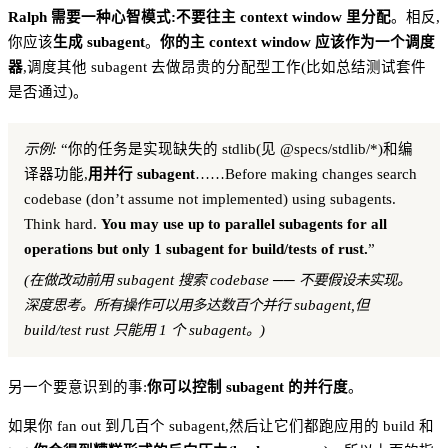
Ralph 需要一种心智模式:不要往主 context window 里分配
。相反,
你应该
生成 subagent
。
你的主 context window 应该作为一个调度
器
,调度其他 subagent 去做昂贵的分配型工作(比如总结测试套件
是否通过)。
示例:
“你的任务是实现缺失的 stdlib(见 @specs/stdlib/*)和编
译器功能,
用并行 subagent
……Before making changes search
codebase (don’t assume not implemented) using subagents.
Think hard.
You may use up to parallel subagents for all
operations but only 1 subagent for build/tests of rust.
”
(在做改动前用 subagent 搜索 codebase ── 不要假设未实现。
深度思考。所有操作可以用多达数百个并行 subagent,但
build/test rust 只能用 1 个 subagent。)
另一个要意识到的事:
你可以控制 subagent 的并行度
。
如果你 fan out 到几百个 subagent,然后让它们都跑应用的 build 和