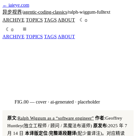
←
iaieye.com
异步视界
/
agentic-coding-classics
/
ralph-wiggum-fulltext
☼
ARCHIVE
TOPICS
TAGS
ABOUT
☾
☼
☾
ARCHIVE
TOPICS
TAGS
ABOUT
ghuntley.com 原文 2025-07-14 发布的逐段中文全译,配 7 张
原文图。所有 🟢 是译注。配套精读见 07。
seed:4520260506
FIG.00 — cover · ai-generated · placeholder
AI · HERO
原文
:
Ralph Wiggum as a “software engineer”
作者
:Geoffrey
Huntley(独立工程师 / 顾问 / 黑魔法布道师)
原发布
:2025 年 7
月 14 日
本译版定位
:
完整逐段翻译
(配少量译注)。对应精读