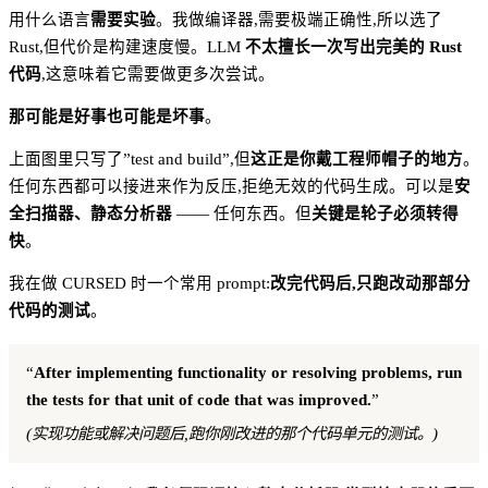
用什么语言
需要实验
。我做编译器,需要极端正确性,所以选了
Rust,但代价是构建速度慢。LLM
不太擅长一次写出完美的 Rust
代码
,这意味着它需要做更多次尝试。
那可能是好事也可能是坏事
。
上面图里只写了”test and build”,但
这正是你戴工程师帽子的地方
。
任何东西都可以接进来作为反压,拒绝无效的代码生成。可以是
安
全扫描器、静态分析器
—— 任何东西。但
关键是轮子必须转得
快
。
我在做 CURSED 时一个常用 prompt:
改完代码后,只跑改动那部分
代码的测试
。
“
After implementing functionality or resolving problems, run
the tests for that unit of code that was improved.
”
(实现功能或解决问题后,跑你刚改进的那个代码单元的测试。)