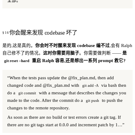
全部。
你会醒来发现 codebase 坏了
是的,这是真的。
你会时不时醒来发现 codebase 编不过
,会有 Ralph
自己修不了的情况。
这时你需要用脑子
。你需要做判断 ——
是
重启 Ralph 容易,还是想出一系列 prompt 救它?
git reset --hard
“When the tests pass update the @fix_plan.md, then add
changed code and @fix_plan.md with
via bash then
git add -A
do a
with a message that describes the changes you
git commit
made to the code. After the commit do a
to push the
git push
changes to the remote repository.
As soon as there are no build or test errors create a git tag. If
there are no git tags start at 0.0.0 and increment patch by 1…”