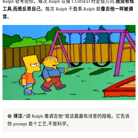
Ralph 会考验你。每次 Ralph 在做 CURSED 时走错方向,
我没有怪
工具,而是反思自己
。每次 Ralph 干蠢事,Ralph 就
像吉他一样被调
音
。
🟢
译注
:“调 Ralph 像调吉他”是这篇最有诗意的隐喻。它告诉
你 prompt 是个工艺,不是科学。