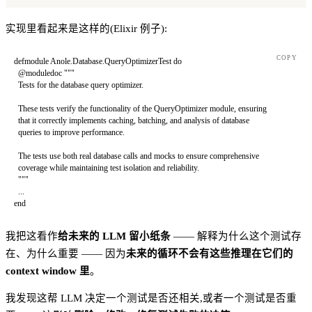
实现里看起来是这样的(Elixir 例子):
COPY
defmodule
 Anole
.
Database
.
QueryOptimizerTest
 do
  @moduledoc """
  Tests for the database query optimizer.
  These tests verify the functionality of the QueryOptimizer module, ensuring
  that it correctly implements caching, batching, and analysis of database
  queries to improve performance.
  The tests use both real database calls and mocks to ensure comprehensive
  coverage while maintaining test isolation and reliability.
  """
  ..
.
end
我把这看作
给未来的 LLM 留小纸条
—— 解释为什么这个测试存
在、为什么重要 —— 因为
未来的循环不会有这些推理在它们的
context window 里
。
我发现这帮 LLM 决定一个测试是否还相关,或者一个测试是否重