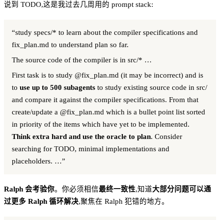
说到 TODO,这是我过去几周用的 prompt stack:
“study specs/* to learn about the compiler specifications and
fix_plan.md to understand plan so far.
The source code of the compiler is in src/* …
First task is to study @fix_plan.md (it may be incorrect) and is
to
use up to 500 subagents
to study existing source code in src/
and compare it against the compiler specifications. From that
create/update a @fix_plan.md which is a bullet point list sorted
in priority of the items which have yet to be implemented.
Think extra hard and use the oracle to plan
. Consider
searching for TODO, minimal implementations and
placeholders. …”
Ralph 会考验你
。你必须相信
最终一致性
,知道
大部分问题可以通
过更多 Ralph 循环解决
,聚焦在 Ralph 犯错的地方。