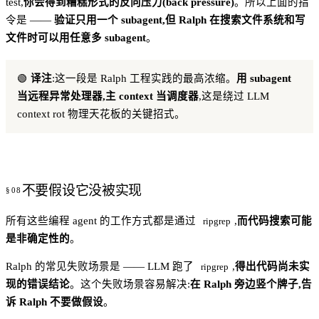
test,
你会得到糟糕形式的反向压力(back pressure)
。所以上面的指
令是 ——
验证只用一个 subagent,但 Ralph 在搜索文件系统和写
文件时可以用任意多 subagent
。
🟢
译注
:这一段是 Ralph 工程实践的最高浓缩。
用 subagent
当远程异常处理器,主 context 当调度器
,这是绕过 LLM
context rot 物理天花板的关键招式。
不要假设它没被实现
所有这些编程 agent 的工作方式都是通过
,
而代码搜索可能
ripgrep
是非确定性的
。
Ralph 的常见失败场景是 —— LLM 跑了
,
得出代码尚未实
ripgrep
现的错误结论
。这个失败场景容易解决:
在 Ralph 旁边竖个牌子,告
诉 Ralph 不要做假设
。