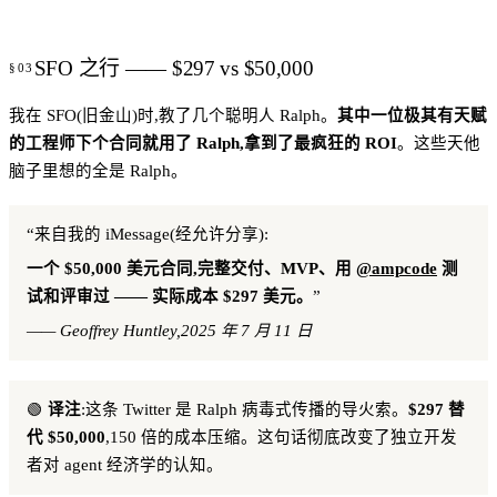
SFO 之行 —— $297 vs $50,000
我在 SFO(旧金山)时,教了几个聪明人 Ralph。
其中一位极其有天赋
的工程师下个合同就用了 Ralph,拿到了最疯狂的 ROI
。这些天他
脑子里想的全是 Ralph。
“来自我的 iMessage(经允许分享):
一个 $50,000 美元合同,完整交付、MVP、用
@ampcode
测
试和评审过 —— 实际成本 $297 美元。
”
—— Geoffrey Huntley,2025 年 7 月 11 日
🟢
译注
:这条 Twitter 是 Ralph 病毒式传播的导火索。
$297 替
代 $50,000
,150 倍的成本压缩。这句话彻底改变了独立开发
者对 agent 经济学的认知。