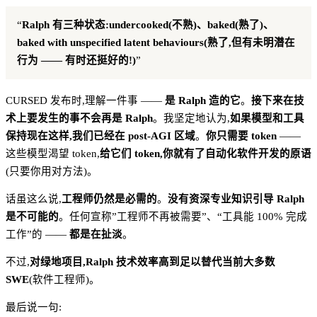
“
Ralph 有三种状态:undercooked(不熟)、baked(熟了)、
baked with unspecified latent behaviours(熟了,但有未明潜在
行为 —— 有时还挺好的!)
”
CURSED 发布时,理解一件事 ——
是 Ralph 造的它
。
接下来在技
术上要发生的事不会再是 Ralph
。我坚定地认为,
如果模型和工具
保持现在这样,我们已经在 post-AGI 区域
。
你只需要 token
——
这些模型渴望 token,
给它们 token,你就有了自动化软件开发的原语
(只要你用对方法)。
话虽这么说,
工程师仍然是必需的
。
没有资深专业知识引导 Ralph
是不可能的
。任何宣称”工程师不再被需要”、“工具能 100% 完成
工作”的 ——
都是在扯淡
。
不过,
对绿地项目,Ralph 技术效率高到足以替代当前大多数
SWE
(软件工程师)。
最后说一句: