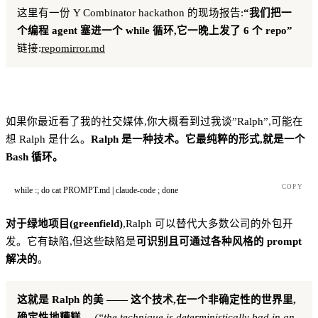
这里有一份 Y Combinator hackathon 的现场报告:
“我们把一
个编程 agent 塞进一个 while 循环,它一晚上发了 6 个 repo”
链接:
repomirror.md
如果你最近看了我的社交媒体,你大概看到过我谈”Ralph”,可能在
想 Ralph 是什么。
Ralph 是一种技术。它最纯粹的形式,就是一个
Bash 循环。
COPY
while
 :
; 
do
 cat
 PROMPT.md
 |
 claude-code
 ; 
done
对于绿地项目(greenfield)
,Ralph 可以替代大多数公司的外包开
发。它有缺陷,但这些缺陷是
可识别且可通过各种风格的 prompt
解决的
。
这就是 Ralph 的美 —— 这个技术,在一个非确定性的世界里,
确定性地糟糕。
(“the technique is deterministically bad in an