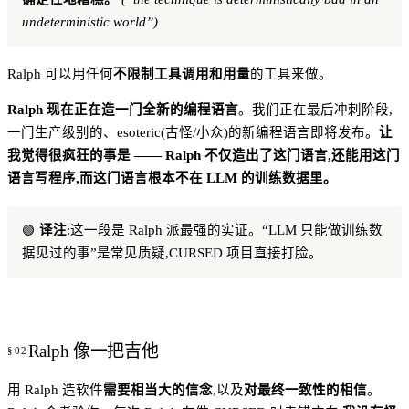
undeterministic world”)
Ralph 可以用任何
不限制工具调用和用量
的工具来做。
Ralph 现在正在造一门全新的编程语言
。我们正在最后冲刺阶段,
一门生产级别的、esoteric(古怪/小众)的新编程语言即将发布。
让
我觉得很疯狂的事是 —— Ralph 不仅造出了这门语言,还能用这门
语言写程序,而这门语言根本不在 LLM 的训练数据里。
🟢
译注
:这一段是 Ralph 派最强的实证。“LLM 只能做训练数
据见过的事”是常见质疑,CURSED 项目直接打脸。
Ralph 像一把吉他
用 Ralph 造软件
需要相当大的信念
,以及
对最终一致性的相信
。