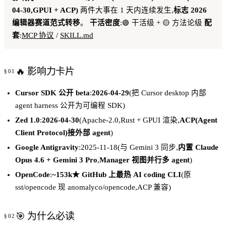
04-30,GPUI + ACP)
两件大事在 1 天内连续发生,
标志 2026
编辑器赛道范式转移
。
干活密度
:🟢 干活级 + 🟡 方法论级
配
套
:
MCP 协议
/
SKILL.md
🔥 影响力卡片
Cursor SDK 公开 beta
:
2026-04-29
(把 Cursor desktop 内部
agent harness 公开为可编程 SDK)
Zed 1.0
:
2026-04-30
(Apache-2.0,Rust + GPUI 渲染,
ACP(Agent
Client Protocol)接外部 agent
)
Google Antigravity
:2025-11-18(与 Gemini 3 同步,
内置 Claude
Opus 4.6 + Gemini 3 Pro
,
Manager 视图并行多 agent
)
OpenCode
:
~153k★ GitHub 上最热 AI coding CLI
(原
sst/opencode 现 anomalyco/opencode,ACP 兼容)
🎯 为什么必读