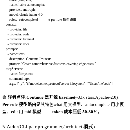
  - 
name
: 
haiku-autocomplete
    provider
: 
anthropic
    model
: 
claude-haiku-4-5
    roles
: [
autocomplete
]            
# per-role 模型路由
context
:
  - 
provider
: 
file
  - 
provider
: 
code
  - 
provider
: 
terminal
  - 
provider
: 
docs
prompts
:
  - 
name
: 
tests
    description
: 
Generate Jest tests
    prompt
: 
"Create comprehensive Jest tests covering edge cases."
mcpServers
:
  - 
name
: 
filesystem
    command
: 
npx
    args
: [
"-y"
, 
"@modelcontextprotocol/server-filesystem"
, 
"/Users/me/code"
]
🟢 译者点评:
Continue 是开源 baseline
(~33k stars,Apache-2.0)。
Per-role 模型路由
是其特色:chat 用大模型、autocomplete 用小模
型、edit 用 mid 模型 ——
token 成本压低 50-80%
。
5. Aider(CLI pair programmer,/architect 模式)