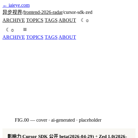
←
iaieye.com
异步视界
/
frontend-2026-radar
/
cursor-sdk-zed
☼
ARCHIVE
TOPICS
TAGS
ABOUT
☾
☼
☾
ARCHIVE
TOPICS
TAGS
ABOUT
Cursor SDK 公开 beta(2026-04-29)+ Zed 1.0(2026-04-30,GPUI
+ ACP)1 天内连发,标志 2026 编辑器赛道范式转移。中文解
读 + 译者点评。
seed:3420260505
FIG.00 — cover · ai-generated · placeholder
AI · HERO
影响力
:
Cursor SDK 公开 beta(2026-04-29)
+
Zed 1.0(2026-