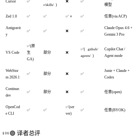
Cursor
✅
❌
✅
)
模型
r/skills/
Zed 1.0
✅
✅
✅ ⭐
✅
任意(via ACP)
Antigravit
Claude Opus 4.6 +
✅
✅
❌
✅
y
Gemini 3 Pro
✅(原
✅(
Copilot Chat /
.github/
VS Code
生
部分
❌
)
Agent mode
agents/
GA)
WebStor
Junie + Claude +
✅
部分
❌
✅
m 2026.1
Codex
Continue.
✅
部分
❌
✅
任意(open)
dev
OpenCod
✅(ser
✅
✅
✅
任意(BYOK)
e CLI
ver)
🟢 译者总评