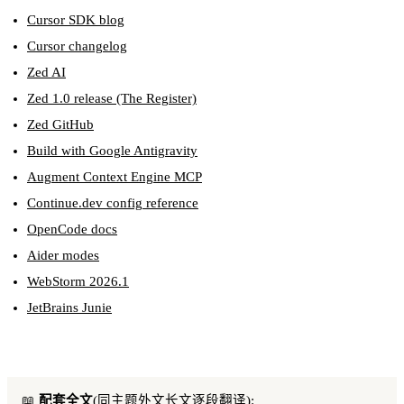
Cursor SDK blog
Cursor changelog
Zed AI
Zed 1.0 release (The Register)
Zed GitHub
Build with Google Antigravity
Augment Context Engine MCP
Continue.dev config reference
OpenCode docs
Aider modes
WebStorm 2026.1
JetBrains Junie
📖
配套全文
(同主题外文长文逐段翻译):