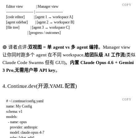
COPY
Editor view              | Manager view
---------------------- | ----------------------
[code editor]          | [agent 1 → workspace A]
[agent sidebar]        | [agent 2 → workspace B]
[file tree]            | [agent 3 → workspace C]
                       | [progress / outcomes]
🟢 译者点评:
双视图 = 单 agent vs 多 agent 编排
。Manager view
让你同时跑多个 agent 在不同 workspace,
给团队级 AI 工作流
(类似
Claude Code Swarms 但有 GUI)。
内置 Claude Opus 4.6 + Gemini
3 Pro,无需用户带 API key
。
4. Continue.dev(开源,YAML 配置)
COPY
# ~/.continue/config.yaml
name
: 
My Config
schema
: 
v1
models
:
  - 
name
: 
opus
    provider
: 
anthropic
    model
: 
claude-opus-4-7
    roles
: [
chat
, 
edit
]