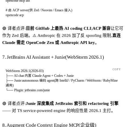
opencode
 mcp
 list
# 启 ACP server(供 Zed / Neovim / Emacs 接入)
opencode
 acp
🟢 译者点评:
目前 GitHub 上最热 AI coding CLI
;
ACP 兼容
让它可
作为 Zed 后端。⚠️ Anthropic 在 2026 加了反 spoofing 限制,
直连
Claude 需走 OpenCode Zen 或 Anthropic API key
。
7. JetBrains AI Assistant + Junie(WebStorm 2026.1)
COPY
WebStorm 2026.1(2026-03)
├── AI chat 内置 Claude Agent + Codex + Junie
├── Junie:autonomous 编码 agent(跨 IntelliJ / PyCharm / WebStorm / RubyMine 
通用)
└── Plugin: jetbrains.com/junie
🟢 译者点评:
Junie 深度集成 JetBrains 索引和 refactoring 引擎
—— 对 TS service-powered engine 的响应性是 2026.1 主打。
8. Augment Code Context Engine MCP(企业级)