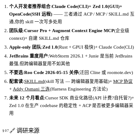
个人开发者推荐组合
:
Claude Code(CLI)+ Zed 1.0(GUI)+
OpenCode(SSH 远程)
—— 三者通过 ACP / MCP / SKILL.md 互
通,你的 skill 一次写多处用
团队级
:
Cursor Pro + Augment Context Engine MCP
(企业级
context)+ 自建 SKILL.md 仓库
Apple-only 团队
:
Zed 1.0
(Rust + GPUI 极快)+ Claude Code(CLI)
JetBrains 重度用户
:WebStorm 2026.1 + Junie 是当前 JetBrains
最强,但跨编辑器复用不如其他
不要选
:
Roo Code 2026-05-15 关停
(迁回 Cline 或 roomote.dev)
配套读
:
SKILL.md
(skill 写法 — 跨编辑器复用基础)+
MCP 协议
+
Addy Osmani 三连
(Harness Engineering 方法论)
未来 12 个月看点
:Cursor SDK 商业化路径(API 计费?自托管?)+
Zed 1.0 在生产 codebase 的稳定性 + ACP 是否被更多编辑器采
用
🔗 调研来源