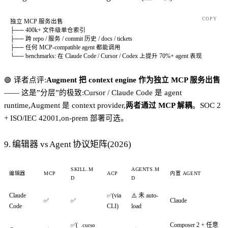
COPY
独立 MCP 服务出售
├── 400k+ 文件级单仓索引
├── 跨 repo / 服务 / commit 历史 / docs / tickets
├── 任何 MCP-compatible agent 都能调用
└── benchmarks: 在 Claude Code / Cursor / Codex 上提升 70%+ agent 表现
🟢 译者点评:
Augment 把 context engine 作为独立 MCP 服务出售
—— 这是”分层”的极致:Cursor / Claude Code 是 agent
runtime,Augment 是 context provider,
两者通过 MCP 解耦
。SOC 2
+ ISO/IEC 42001,on-prem 部署可选。
9. 编辑器 vs Agent 协议矩阵(2026)
SKILL.M
AGENTS.M
编辑器
MCP
ACP
内置 AGENT
D
D
Claude
✅(via
⚠️ 未 auto-
✅
✅
Claude
Code
CLI)
load
✅(
Composer 2 + 任意
.curso