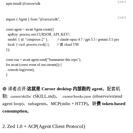
COPY
npm
 install
 @cursor/sdk
COPY
import
 { Agent } 
from
 "@cursor/sdk"
;
const
 agent
 =
 await
 Agent.
create
({
  apiKey: process.env.
CURSOR_API_KEY
!
,
  model: { id: 
"composer-2"
 },          
// claude-opus-4.7 / gpt-5.5 / gemini-3.1-pro
  local: { cwd: process.
cwd
() },        
// 或 cloud VM
});
const
 run
 =
 await
 agent.
send
(
"Summarize this repo"
);
for
 await
 (
const
 event
 of
 run.
stream
()) {
  console.
log
(event);
}
🟢 译者点评:
这就是 Cursor desktop 内部跑的 agent
。配套机
制:
(SKILL.md)、
(observe/extend
.cursor/skills/
.cursor/hooks.json
agent loop)、subagents、MCP(stdio + HTTP)。
计费 token-based
consumption
。
2. Zed 1.0 + ACP(Agent Client Protocol)