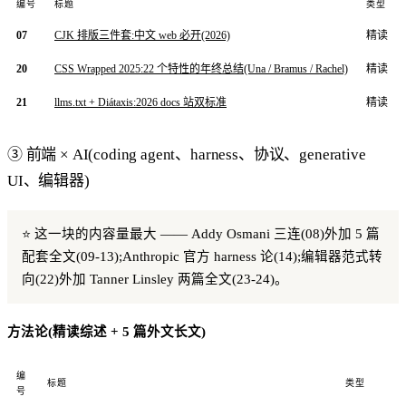
编号
标题
类型
07
CJK 排版三件套:中文 web 必开(2026)
精读
20
CSS Wrapped 2025:22 个特性的年终总结(Una / Bramus / Rachel)
精读
21
llms.txt + Diátaxis:2026 docs 站双标准
精读
③ 前端 × AI(coding agent、harness、协议、generative
UI、编辑器)
⭐ 这一块的内容量最大 —— Addy Osmani 三连(08)外加 5 篇
配套全文(09-13);Anthropic 官方 harness 论(14);编辑器范式转
向(22)外加 Tanner Linsley 两篇全文(23-24)。
方法论(精读综述 + 5 篇外文长文)
编
标题
类型
号