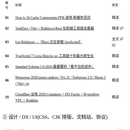
编
标题
类型
号
01
Next.js 16 Cache Components:PPR 退场,新缓存范式
精读
02
VoidZero / Vite+ / Rolldown:Rust 化前端工具链总集篇
精读 ⇄
全文 ⇄
03
Lee Robinson —《Rust 正在吞噬 JavaScript》
02
04
TypeScript 7 Corsa Beta:tsc-go,工具链十年最大原生化
精读
05
Standard Schema 1.0:2026 最重要的『看不见的进步』
精读
Monorepo 2026:pnpm catalogs / Nx 21 / Turborepo 2.6 / Moon 2
06
精读
/ Vite+ vp
Cloudflare 全栈 2026:Containers + DO Facets + Hyperdrive
19
精读
VPC + Realtime
② 设计 / DX / UI(CSS、CJK 排版、文档站、协议)