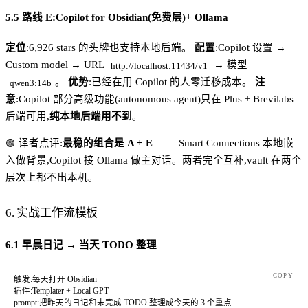
5.5 路线 E:Copilot for Obsidian(免费层)+ Ollama
定位
:6,926 stars 的头牌也支持本地后端。
配置
:Copilot 设置 →
Custom model → URL
→ 模型
http://localhost:11434/v1
。
优势
:已经在用 Copilot 的人零迁移成本。
注
qwen3:14b
意
:Copilot 部分高级功能(autonomous agent)只在 Plus + Brevilabs
后端可用,
纯本地后端用不到
。
🟢 译者点评:
最稳的组合是 A + E
—— Smart Connections 本地嵌
入做背景,Copilot 接 Ollama 做主对话。两者完全互补,vault 在两个
层次上都不出本机。
6. 实战工作流模板
6.1 早晨日记 → 当天 TODO 整理
COPY
触发:每天打开 Obsidian
插件:Templater + Local GPT
prompt:把昨天的日记和未完成 TODO 整理成今天的 3 个重点