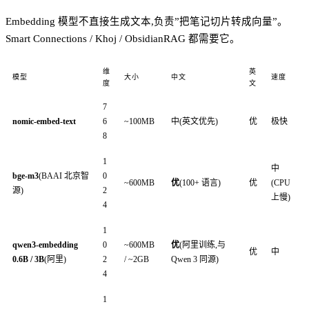
Embedding 模型不直接生成文本,负责”把笔记切片转成向量”。
Smart Connections / Khoj / ObsidianRAG 都需要它。
维
英
模型
大小
中文
速度
度
文
7
nomic-embed-text
6
~100MB
中(英文优先)
优
极快
8
1
中
bge-m3
(BAAI 北京智
0
~600MB
优
(100+ 语言)
优
(CPU
源)
2
上慢)
4
1
qwen3-embedding
0
~600MB
优
(阿里训练,与
优
中
0.6B / 3B
(阿里)
2
/ ~2GB
Qwen 3 同源)
4
1