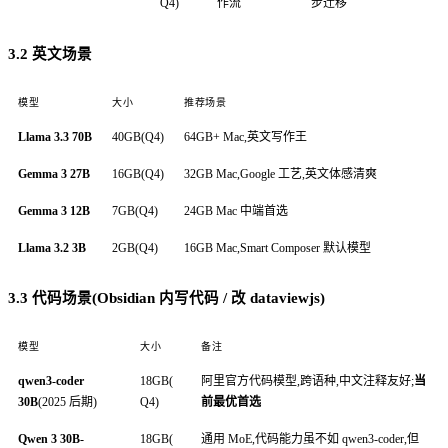
Q4)
作流
步迁移
3.2 英文场景
模型
大小
推荐场景
Llama 3.3 70B
40GB(Q4)
64GB+ Mac,英文写作王
Gemma 3 27B
16GB(Q4)
32GB Mac,Google 工艺,英文体感清爽
Gemma 3 12B
7GB(Q4)
24GB Mac 中端首选
Llama 3.2 3B
2GB(Q4)
16GB Mac,Smart Composer 默认模型
3.3 代码场景(Obsidian 内写代码 / 改 dataviewjs)
模型
大小
备注
qwen3-coder
18GB(
阿里官方代码模型,跨语种,中文注释友好;
当
30B
(2025 后期)
Q4)
前最优首选
Qwen 3 30B-
18GB(
通用 MoE,代码能力虽不如 qwen3-coder,但