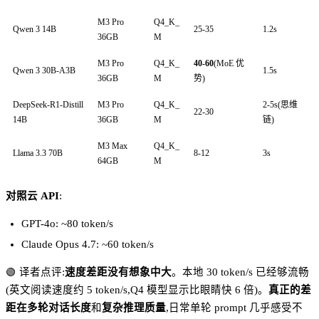
M3 Pro
Q4_K_
Qwen 3 14B
25-35
1.2s
36GB
M
M3 Pro
Q4_K_
40-60
(MoE 优
Qwen 3 30B-A3B
1.5s
36GB
M
势)
DeepSeek-R1-Distill
M3 Pro
Q4_K_
2-5s(思维
22-30
14B
36GB
M
链)
M3 Max
Q4_K_
Llama 3.3 70B
8-12
3s
64GB
M
对照云 API
:
GPT-4o: ~80 token/s
Claude Opus 4.7: ~60 token/s
🟢 译者点评:
速度差距没有想象中大
。本地 30 token/s 已经够流畅
(英文阅读速度约 5 token/s,Q4 模型显示比眼睛快 6 倍)。
真正的差
距在多轮对话长度
和
复杂推理质量
,日常单轮 prompt 几乎感受不