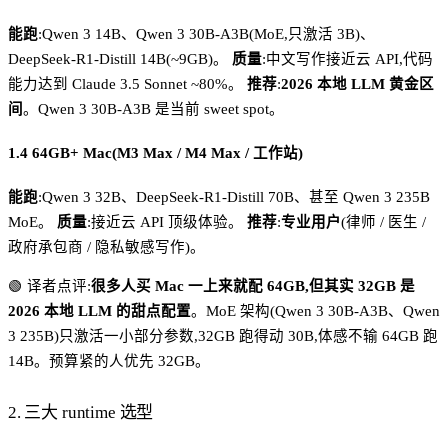
能跑
:Qwen 3 14B、Qwen 3 30B-A3B(MoE,只激活 3B)、
DeepSeek-R1-Distill 14B(~9GB)。
质量
:中文写作接近云 API,代码
能力达到 Claude 3.5 Sonnet ~80%。
推荐
:
2026 本地 LLM 黄金区
间
。Qwen 3 30B-A3B 是当前 sweet spot。
1.4 64GB+ Mac(M3 Max / M4 Max / 工作站)
能跑
:Qwen 3 32B、DeepSeek-R1-Distill 70B、甚至 Qwen 3 235B
MoE。
质量
:接近云 API 顶级体验。
推荐
:
专业用户
(律师 / 医生 /
政府承包商 / 隐私敏感写作)。
🟢 译者点评:
很多人买 Mac 一上来就配 64GB,但其实 32GB 是
2026 本地 LLM 的甜点配置
。MoE 架构(Qwen 3 30B-A3B、Qwen
3 235B)只激活一小部分参数,32GB 跑得动 30B,体感不输 64GB 跑
14B。预算紧的人优先 32GB。
2. 三大 runtime 选型