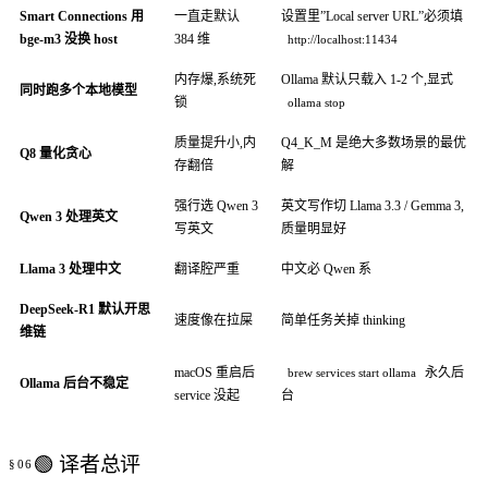
Smart Connections 用
一直走默认
设置里”Local server URL”必须填
bge-m3 没换 host
384 维
http://localhost:11434
内存爆,系统死
Ollama 默认只载入 1-2 个,显式
同时跑多个本地模型
锁
ollama stop
质量提升小,内
Q4_K_M 是绝大多数场景的最优
Q8 量化贪心
存翻倍
解
强行选 Qwen 3
英文写作切 Llama 3.3 / Gemma 3,
Qwen 3 处理英文
写英文
质量明显好
Llama 3 处理中文
翻译腔严重
中文必 Qwen 系
DeepSeek-R1 默认开思
速度像在拉屎
简单任务关掉 thinking
维链
macOS 重启后
永久后
brew services start ollama
Ollama 后台不稳定
service 没起
台
🟢 译者总评