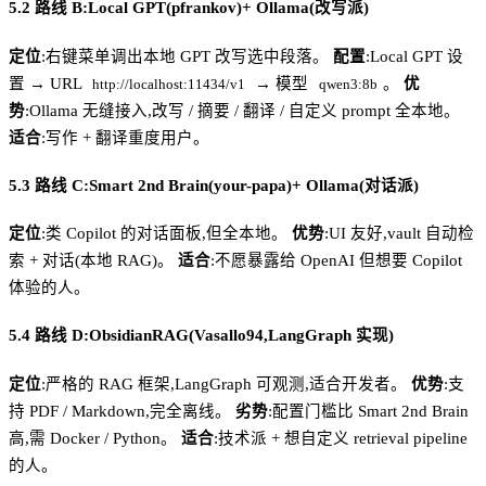
5.2 路线 B:Local GPT(pfrankov)+ Ollama(改写派)
定位
:右键菜单调出本地 GPT 改写选中段落。
配置
:Local GPT 设
置 → URL
→ 模型
。
优
http://localhost:11434/v1
qwen3:8b
势
:Ollama 无缝接入,改写 / 摘要 / 翻译 / 自定义 prompt 全本地。
适合
:写作 + 翻译重度用户。
5.3 路线 C:Smart 2nd Brain(your-papa)+ Ollama(对话派)
定位
:类 Copilot 的对话面板,但全本地。
优势
:UI 友好,vault 自动检
索 + 对话(本地 RAG)。
适合
:不愿暴露给 OpenAI 但想要 Copilot
体验的人。
5.4 路线 D:ObsidianRAG(Vasallo94,LangGraph 实现)
定位
:严格的 RAG 框架,LangGraph 可观测,适合开发者。
优势
:支
持 PDF / Markdown,完全离线。
劣势
:配置门槛比 Smart 2nd Brain
高,需 Docker / Python。
适合
:技术派 + 想自定义 retrieval pipeline
的人。