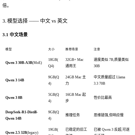
倍。
3. 模型选择 —— 中文 vs 英文
3.1 中文场景
模型
大小
推荐场景
注意
18GB(
32GB+ Mac
速度类似 7B,质量类似
Qwen 3 30B-A3B
(MoE)
Q4)
通用王
30B
9GB(Q
24GB Mac 主
中文质量超过 Llama
Qwen 3 14B
4)
力
3.3 70B
5GB(Q
16GB Mac 起
Qwen 3 8B
性价比最高
4)
步
DeepSeek-R1-Distill-
9GB(Q
推理任务
思维链强,但响应慢
Qwen 14B
4)
19GB(
已稳定的旧工
已被 Qwen 3 反超,可逐
Qwen 2.5 32B
(legacy)