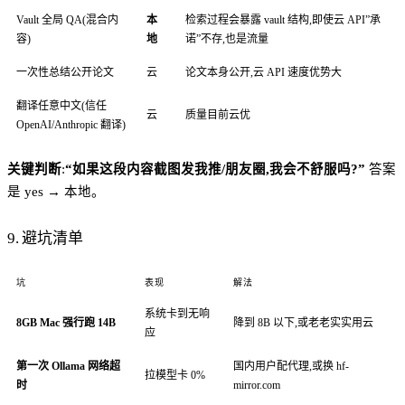
Vault 全局 QA(混合内
本
检索过程会暴露 vault 结构,即使云 API”承
容)
地
诺”不存,也是流量
一次性总结公开论文
云
论文本身公开,云 API 速度优势大
翻译任意中文(信任
云
质量目前云优
OpenAI/Anthropic 翻译)
关键判断
:
“如果这段内容截图发我推/朋友圈,我会不舒服吗?”
答案
是 yes → 本地。
9. 避坑清单
坑
表现
解法
系统卡到无响
8GB Mac 强行跑 14B
降到 8B 以下,或老老实实用云
应
第一次 Ollama 网络超
国内用户配代理,或换 hf-
拉模型卡 0%
时
mirror.com