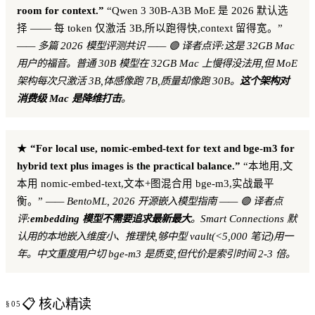
room for context.”
“Qwen 3 30B-A3B MoE 是 2026 默认选
择 —— 每 token 仅激活 3B,所以跑得快,context 留得宽。”
—— 多篇 2026 模型评测共识
—— 🟢 译者点评:这是 32GB Mac
用户的福音。普通 30B 模型在 32GB Mac 上慢得没法用,但 MoE
架构每次只激活 3B,体感像跑 7B,质量却像跑 30B。
这个架构对
消费级 Mac 是降维打击
。
★
“For local use, nomic-embed-text for text and bge-m3 for
hybrid text plus images is the practical balance.”
“本地用,文
本用 nomic-embed-text,文本+图混合用 bge-m3,实战最平
衡。”
—— BentoML, 2026 开源嵌入模型指南
—— 🟢 译者点
评:
embedding 模型不需要追求最新最大
。Smart Connections 默
认用的本地嵌入维度小、推理快,够中型 vault(<5,000 笔记)用一
年。中文重度用户切 bge-m3 是质变,但代价是索引时间 2-3 倍。
📋 核心精读