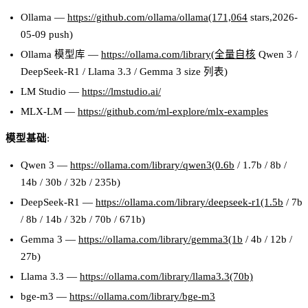
Ollama —
https://github.com/ollama/ollama(171,064
stars,2026-
05-09 push)
Ollama 模型库 —
https://ollama.com/library(全量自核
Qwen 3 /
DeepSeek-R1 / Llama 3.3 / Gemma 3 size 列表)
LM Studio —
https://lmstudio.ai/
MLX-LM —
https://github.com/ml-explore/mlx-examples
模型基础
:
Qwen 3 —
https://ollama.com/library/qwen3(0.6b
/ 1.7b / 8b /
14b / 30b / 32b / 235b)
DeepSeek-R1 —
https://ollama.com/library/deepseek-r1(1.5b
/ 7b
/ 8b / 14b / 32b / 70b / 671b)
Gemma 3 —
https://ollama.com/library/gemma3(1b
/ 4b / 12b /
27b)
Llama 3.3 —
https://ollama.com/library/llama3.3(70b)
bge-m3 —
https://ollama.com/library/bge-m3