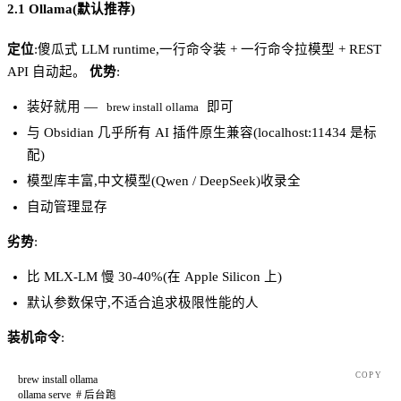
2.1 Ollama(默认推荐)
定位
:傻瓜式 LLM runtime,一行命令装 + 一行命令拉模型 + REST
API 自动起。
优势
:
装好就用 —
即可
brew install ollama
与 Obsidian 几乎所有 AI 插件原生兼容(localhost:11434 是标
配)
模型库丰富,中文模型(Qwen / DeepSeek)收录全
自动管理显存
劣势
:
比 MLX-LM 慢 30-40%(在 Apple Silicon 上)
默认参数保守,不适合追求极限性能的人
装机命令
:
COPY
brew
 install
 ollama
ollama
 serve
  # 后台跑