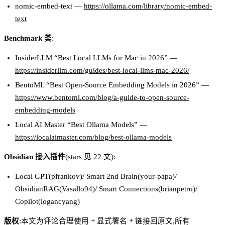
nomic-embed-text —
https://ollama.com/library/nomic-embed-
text
Benchmark 类
:
InsiderLLM “Best Local LLMs for Mac in 2026” —
https://insiderllm.com/guides/best-local-llms-mac-2026/
BentoML “Best Open-Source Embedding Models in 2026” —
https://www.bentoml.com/blog/a-guide-to-open-source-
embedding-models
Local AI Master “Best Ollama Models” —
https://localaimaster.com/blog/best-ollama-models
Obsidian 接入插件
(stars 见
22
文):
Local GPT(pfrankov)/ Smart 2nd Brain(your-papa)/
ObsidianRAG(Vasallo94)/ Smart Connections(brianpetro)/
Copilot(logancyang)
版权
:本文为评论合理使用 + 显式署名 + 链接回原文,所有