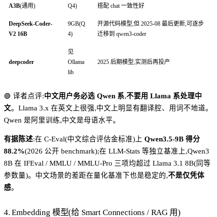
A3B
(通用)
Q4)
搭配 chat 一致性好
DeepSeek-Coder-
9GB(Q
开源代码模型,但 2025-08 最后更新,可逐步
V2 16B
4)
迁移到 qwen3-coder
见
deepcoder
Ollama
2025 后期模型,实测后再投产
lib
🟢 译者点评:
中文用户务必选 Qwen 系
,
不要用 Llama 系处理中
文
。Llama 3.x 在英文上很强,中文上明显有翻译腔、用词不地道。
Qwen 是阿里训练,中文是母语水平。
有据陈述
:在 C-Eval(中文综合评估金标准)上
Qwen3.5-9B 得分
88.2%
(2026 公开 benchmark);在 LLM-Stats 等独立基准上,Qwen3
8B 在 IFEval / MMLU / MMLU-Pro 三项均超过 Llama 3.1 8B(同等
参数量)。中文场景的差距在量化基准下也是稳定的,
不是仅凭体
感
。
4. Embedding 模型(给 Smart Connections / RAG 用)