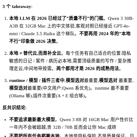
3 个 takeaway
:
本地 LLM 在 2026 已经过了”质量不行”的门槛
。Qwen 3 30B-
A3B 在 32GB Mac 上的中文体验,客观对照已经接近 GPT-4o-
mini / Claude 3.5 Haiku 这个梯队。
不要再用 2024 年的”本地
不行”印象做 2026 决策
。
本地 ≠ 替代云,而是补全云
。每个任务有自己适合的位置:隐私
敏感的日记 / 案件 / 病历必本地,需要顶级质量的写作 / 复杂推
理走云,中间地带按需。
两个都用才是 2026 的成熟用法
。
runtime / 模型 / 插件三者中
,
模型选对
最重要,
模型选对
最重要,
模型选对
最重要(中文用户:Qwen 系优先)。runtime 最不重要
(Ollama 够),插件次重要(A + E 组合够)。
反共识结论
:
不要追求最新最大模型
。Qwen 3 8B 对 16GB Mac 用户性价比
一年内不会被超越,贪 32B / 70B 反而会让你 Mac 成砖
不要把所有任务都搬本地
。本地是隐私保险,不是质量保证。日