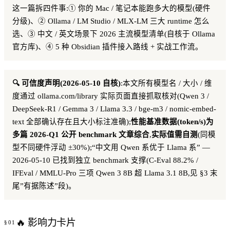
这一篇拆四件事:① 你的 Mac / 笔记本能跑多大的模型(硬件
分级)、② Ollama / LM Studio / MLX-LM 三大 runtime 怎么
选、③ 中文 / 英文场景下 2026 主流模型清单(自核于 Ollama
官方库)、④ 5 种 Obsidian 插件接入路线 + 实战工作流。
🔍 可信度声明(2026-05-10 自核)
:本文所有模型名 / 大小 / 维
度通过 ollama.com/library 实际页面直接抓取核对(Qwen 3 /
DeepSeek-R1 / Gemma 3 / Llama 3.3 / bge-m3 / nomic-embed-
text 全部确认存在且大小标注准确);
性能基准数据(token/s)为
多篇 2026-Q1 公开 benchmark 文章综合
,
实际值需自测
(同模
型不同硬件浮动 ±30%);“中文用 Qwen 系优于 Llama 系” —
2026-05-10 已找到独立 benchmark 支撑(C-Eval 88.2% /
IFEval / MMLU-Pro 三项 Qwen 3 8B 超 Llama 3.1 8B,见 §3 末
尾”有据陈述”段)。
🔥 影响力卡片