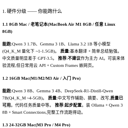
1. 硬件分级 —— 你能跑什么
1.1 8GB Mac / 老笔记本(MacBook Air M1 8GB / 任意 Linux
8GB)
能跑
:Qwen 3 1.7B、Gemma 3 1B、Llama 3.2 1B 等小模型
(Q4_K_M 量化下 ~1-1.5GB)。
质量
:基本翻译 + 简单总结勉强。
中文质量明显差于 GPT-3.5。
推荐
:
不建议
作为主力 AI。可装来体
验流程,但日常用云 API + Custom Frames 嵌网页。
1.2 16GB Mac(M1/M2/M3 Air / 入门 Pro)
能跑
:Qwen 3 8B、Gemma 3 4B、DeepSeek-R1-Distill-Qwen
7B(Q4_K_M ~4-5GB)。
质量
:中文写作辅助、摘要、改写,
质量已
可用
。代码任务质量中等。
推荐
:
起步配置
。装 Ollama + Qwen 3
8B + Smart Connections,完整工作流跑得动。
1.3 24-32GB Mac(M3 Pro / M4 Pro)