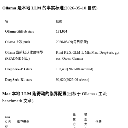
Ollama 是本地 LLM 的事实标准
(2026-05-10 自核)
项
数据
Ollama
GitHub stars
171,064
Ollama 上次 push
2026-05-09(每日活跃)
Ollama 当前默认收录模型
Kimi-K2.5, GLM-5, MiniMax, DeepSeek, gpt-
(README 列出)
oss, Qwen, Gemma
DeepSeek-V3
stars
103,435(2025-08 archived)
DeepSeek-R1
stars
92,020(2025-06 release)
Mac 本地 LLM 跑得动的临界配置
(自核于 Ollama / 主流
benchmark 文章):
量
模
MA
化
型
C 内
推荐模型
体感
方
大
存