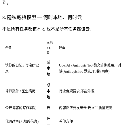
到。
8. 隐私威胁模型 — 何时本地、何时云
不是所有任务都该本地,也不是所有任务都该云。
本地
任务
VS
理由
云
必
读你的日记 / 写治疗记
OpenAI / Anthropic ToS 都允许训练用户对
本
录
话(Anthropic Pro 默认开训练同意)
地
必
律师案件 / 医生病历
本
行业合规要求,不能外发
地
公开博客的写作辅助
云
内容反正要发出去,云 API 质量更高
任
代码改写(无敏感信息)
看你方便
一