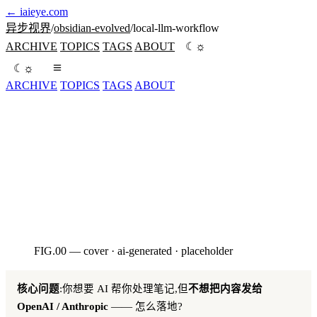
←
iaieye.com
异步视界
/
obsidian-evolved
/
local-llm-workflow
☼
ARCHIVE
TOPICS
TAGS
ABOUT
☾
☼
☾
ARCHIVE
TOPICS
TAGS
ABOUT
硬件分级 + Ollama / LM Studio / MLX-LM runtime 选型 +
中英文模型清单(自核于 Ollama 官方库)+ 5 种 Obsidian 插件
接入路线 + 实战工作流模板。2026-05 时点。
seed:3520260510
FIG.00 — cover · ai-generated · placeholder
AI · HERO
核心问题
:你想要 AI 帮你处理笔记,但
不想把内容发给
OpenAI / Anthropic
—— 怎么落地?