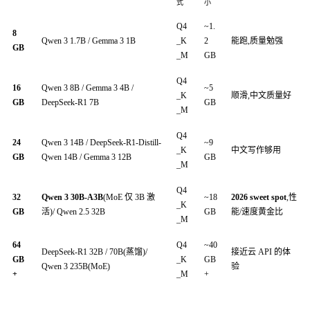
式
小
Q4
~1.
8
Qwen 3 1.7B / Gemma 3 1B
_K
2
能跑,质量勉强
GB
_M
GB
Q4
16
Qwen 3 8B / Gemma 3 4B /
~5
_K
顺滑,中文质量好
GB
DeepSeek-R1 7B
GB
_M
Q4
24
Qwen 3 14B / DeepSeek-R1-Distill-
~9
_K
中文写作够用
GB
Qwen 14B / Gemma 3 12B
GB
_M
Q4
32
Qwen 3 30B-A3B
(MoE 仅 3B 激
~18
2026 sweet spot
,性
_K
GB
活)/ Qwen 2.5 32B
GB
能/速度黄金比
_M
64
Q4
~40
DeepSeek-R1 32B / 70B(蒸馏)/
接近云 API 的体
GB
_K
GB
Qwen 3 235B(MoE)
验
+
_M
+