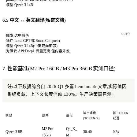
模型:Qwen 3 14B
6.5 中文 ↔ 英文翻译(私密文档)
COPY
触发:选中段落
插件:Local GPT 或 Smart Composer
模型:Qwen 3 14B(中英双向都强)
对照云 API:DeepL 质量更高,但内容外发
7. 性能基准(M2 Pro 16GB / M3 Pro 36GB 实测口径)
注
:以下数据综合自 2026-Q1 多篇 benchmark 文章,实际值因
系统负载、上下文长度浮动 ±30%。生产决策需自测。
输出速度
首 TOKEN
模型
硬件
量化
(TOKEN/S)
延迟
M2 Pro
Q4_K_
Qwen 3 8B
30-40
0.8s
16GB
M