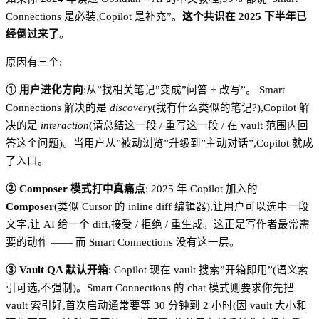
Connections 是必装,Copilot 是补充”。
这个共识在 2025 下半年已
经倒过来了
。
原因有三个:
① 用户进化方向
:从”找相关笔记”变成”问答 + 改写”。 Smart
Connections 解决的是
discovery
(我有什么类似的笔记?),Copilot 解
决的是
interaction
(请总结这一段 / 重写这一段 / 在 vault 范围内回
答这个问题)。当用户从”被动浏览”升级到”主动对话”,Copilot 就成
了入口。
② Composer 模式打中真痛点
: 2025 年 Copilot 加入的
Composer
(类似 Cursor 的 inline diff 编辑器),让用户可以选中一段
文字,让 AI 给一个 diff,接受 / 拒绝 / 重生成。这正是写作者最常需
要的动作 —— 而 Smart Connections 没有这一层。
③ Vault QA 默认开箱
: Copilot 现在 vault 搜索”开箱即用”(语义索
引可选,不强制)。Smart Connections 的 chat 模式则要求你先把
vault 索引好,首次启动通常要等 30 分钟到 2 小时(因 vault 大小和