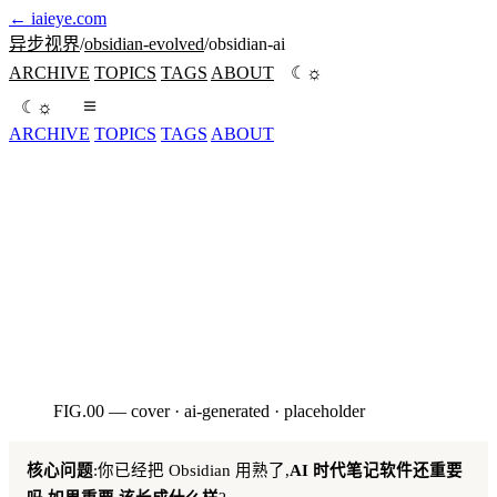
←
iaieye.com
异步视界
/
obsidian-evolved
/
obsidian-ai
☼
ARCHIVE
TOPICS
TAGS
ABOUT
☾
☼
☾
ARCHIVE
TOPICS
TAGS
ABOUT
AI 时代笔记软件还重要吗,该长成什么样?2026-05 时点的实
际生态格局 + 三种接入范式 + 八个值得装的插件 + Tiago
Forte 亲手宣告 PKM 时代结束这件事 Obsidian 用户该怎么
看。
seed:2820260510
FIG.00 — cover · ai-generated · placeholder
AI · HERO
核心问题
:你已经把 Obsidian 用熟了,
AI 时代笔记软件还重要