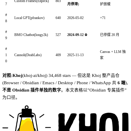
Custom Frames(Ellpeck)
803
7
月停滞
)
护放缓
#
Local GPT(pfrankov)
640
2026-05-02
+71
8
#
BMO Chatbot(longy2k)
527
2024-09-12
⛔
已停摆 20 月
9
#
Canvas + LLM 独
1
Cannoli(DeabLabs)
409
2025-11-13
家
0
对照:Khoj
(khoj-ai/khoj) 34,468 stars — 但这是 Khoj 整产品仓
(Browser / Obsidian / Emacs / Desktop / Phone / WhatsApp 共
6 端
),
不是 Obsidian 插件单独的数字
。本文表格以”Obsidian 专属插件”
为口径。