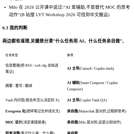
Milo 在 2026 公开课中说过:“AI 是辅助,不是替代 MOC 的思考
动作”(B 站搜 LYT Workshop 2026 可找到中文搬运)
6.3 我的判断
两边都有道理,关键是分清”什么任务用 AI、什么任务亲自做”
。
任务类型
推荐
信息整理(把 RSS / web clip 总结进
AI 主导
(Cannoli / Copilot slash)
笔记)
AI 辅助
(Smart Composer / Copilot
摘要 / 重写 / 翻译
Composer)
Vault 内问答(我去年怎么决定的 X)
AI 主导
(Copilot Vault QA)
Evergreen 化
(把碎笔记合并成长文)
亲自做
(Matuschak 是对的,过程即思考)
MOC 设计
(决定谁链接谁)
亲自做
(Milo 是对的,这是认知动作)
取舍决策
(笔记什么留、什么删)
亲自做