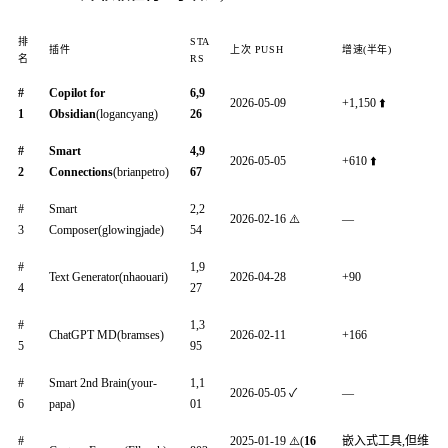
排
STA
插件
上次 PUSH
增速(半年)
名
RS
#
Copilot for
6,9
2026-05-09
+1,150 ⬆️
1
Obsidian
(logancyang)
26
#
Smart
4,9
2026-05-05
+610 ⬆️
2
Connections
(brianpetro)
67
#
Smart
2,2
2026-02-16 ⚠️
—
3
Composer(glowingjade)
54
#
1,9
Text Generator(nhaouari)
2026-04-28
+90
4
27
#
1,3
ChatGPT MD(bramses)
2026-02-11
+166
5
95
#
Smart 2nd Brain(your-
1,1
2026-05-05 ✓
—
6
papa)
01
#
2025-01-19 ⚠️(
16
嵌入式工具,但维