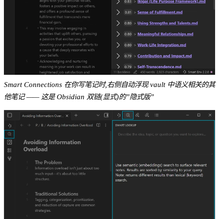
Smart Connections 在你写笔记时,右侧自动浮现 vault 中语义相关的其
他笔记 —— 这是 Obsidian 双链(显式)的”隐式版”