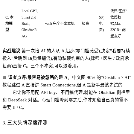
Composer
opic)
Local GPT,
法律/医疗/
C. 本
Smart 2nd
$0(
敏感数
地模
Brain,
vault 完全不出本机
极高
电
据;Mac
型
ObsidianR
费)
32GB+ 配
AG
置友好
实战建议
:第一次接 AI 的人从 A 起步(零门槛感受),决定”我要持续
投入”后跳到 B(质量翻倍),有隐私硬约束的人(律师 / 医生 / 政府承
包商)直接 C。三个不冲突,可以混着用。
🟢 译者点评:
最容易被忽略的是 A
。中文圈 90% 的”Obsidian × AI”
教程跳过 A 直接讲 Smart Connections,但 A 是新手最该先试的
—— 它让你不用配 API key、不用搞代理,就能在 Obsidian 侧栏里
和 DeepSeek 对话。心理门槛降到零之后,你才知道自己真的需不
需要 B / C。
3. 三大头牌深度评测