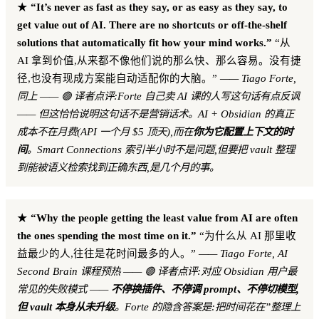
★
“It’s never as fast as they say, or as easy as they say, to
get value out of AI. There are no shortcuts or off-the-shelf
solutions that automatically fit how your mind works.”
“从
AI 拿到价值,从来都不像他们说的那么快、那么容易。没有捷
径,也没有现成方案能自动适配你的大脑。”
—— Tiago Forte,
同上
—— 🟢 译者点评:Forte 自己卖 AI 课的人写这句话有点反讽
—— 但这恰恰说明这句话不是营销话术。AI + Obsidian 的真正
成本不在月费(API 一个月 $5 顶天),而在
你为它配置上下文的时
间
。Smart Connections 索引半小时不是问题,但要把 vault 整理
到能被语义检索找到正确东西,是几个月的事。
★
“Why the people getting the least value from AI are often
the ones spending the most time on it.”
“为什么从 AI 那里收
益最少的人,往往是花时间最多的人。”
—— Tiago Forte, AI
Second Brain 课程预热
—— 🟢 译者点评:对应 Obsidian 用户最
常见的失败模式 ——
不停换插件、不停调 prompt、不停切模型,
但 vault 本身从未升级
。Forte 的隐含答案是:把时间花在”整理上