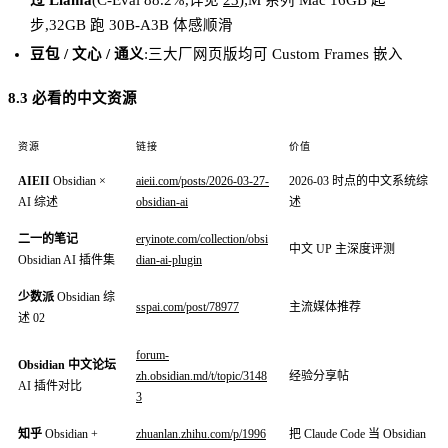
步,32GB 跑 30B-A3B 体感顺滑
豆包 / 文心 / 通义
:三大厂网页版均可 Custom Frames 嵌入
8.3 必看的中文资源
资源
链接
价值
AIEII
Obsidian ×
aieii.com/posts/2026-03-27-
2026-03 时点的中文系统综
AI 综述
obsidian-ai
述
二一的笔记
eryinote.com/collection/obsi
中文 UP 主深度评测
Obsidian AI 插件集
dian-ai-plugin
少数派
Obsidian 综
sspai.com/post/78977
主流媒体推荐
述 02
forum-
Obsidian 中文论坛
zh.obsidian.md/t/topic/3148
经验分享帖
AI 插件对比
3
知乎
Obsidian +
zhuanlan.zhihu.com/p/1996
把 Claude Code 当 Obsidian