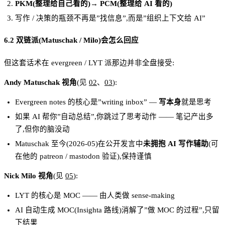
PKM(整理给自己看的)→ PCM(整理给 AI 看的)
写作 / 决策的瓶颈不再是”找信息”,而是”组织上下文给 AI”
6.2 双链派(Matuschak / Milo)会怎么回应
但这套话术在 evergreen / LYT 派那边并非全盘接受:
Andy Matuschak 视角
(见
02
、
03
):
Evergreen notes 的核心是”writing inbox” —
写本身
就是思考
如果 AI 帮你”自动总结”,你跳过了思考动作 —— 笔记产出多
了,但你的脑没动
Matuschak 至今(2026-05)在公开发言中
未拥抱 AI 写作辅助
(可
在他的 patreon / mastodon 验证),保持谨慎
Nick Milo 视角
(见
05
):
LYT 的核心是 MOC —— 由人类做 sense-making
AI 自动生成 MOC(Insighta 路线)消解了”做 MOC 的过程”,只留
下结果