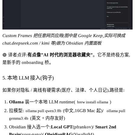
Custom Frames 把任意网页应用(图中是 Google Keep,实际可换成
chat.deepseek.com / kimi 等)嵌为 Obsidian 内置面板
🟢 译者点评:
有点像”AI 时代的浏览器收藏夹”
。它不是终极方案,
是新手的 onboarding 桥。
5. 本地 LLM 接入(钩子)
如果你对隐私 / 离线有硬需求(医疗、法律、个人日记),路径是:
Ollama
装一个本地 LLM runtime(
)
brew install ollama
拉模型:
(中文,16GB Mac 起)/
ollama pull qwen3:8b
ollama pull
(英文 + 内存友好)
gemma3:4b
Obsidian 接入选一个:
Local GPT
(pfrankov)/
Smart 2nd
Brain
(your-papa)/
ObsidianRAG
(Vasallo94)