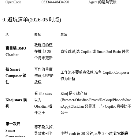
OpenCode
053344448434990
Agent 的进阶玩法
9. 避坑清单(2026-05 时点)
坑
表现
解法
教程旧的还
盲目装 BMO
在推,但 20
直接跳过,选 Copilot 或 Smart 2nd Brain 替代
Chatbot
个月未更新
被 Smart
写作流重度
工作流不要单点依赖,准备 Copilot Composer
Composer 锁
依赖,但维护
作为后备
住
放缓
看 34k stars
Khoj 是 6 端产品
Khoj stars 误
以为
(Browser/Obsidian/Emacs/Desktop/Phone/What
判
Obsidian 插
sApp),Obsidian 只是其一,与 Copilot 直接比不
件之王
公平
第一次开
等不及关掉,
Smart
导致索引半
中型 vault 留 30 分钟,大型 2 小时,
让它跑完