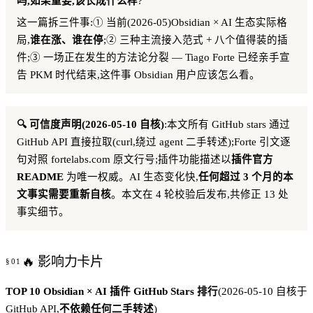
吗,如果重要,该长成什么样
?
这一篇拆三件事:① 当前(2026-05)Obsidian × AI 生态实际格
局,
谁在涨、谁在停
;② 三种主流接入范式 + 八个值得装的插
件;③ 一场正在发生的方法论分裂 — Tiago Forte 已经亲手宣
告 PKM 时代结束,这件事 Obsidian 用户应该怎么看。
🔍 可信度声明(2026-05-10 自核)
:本文所有 GitHub stars 通过
GitHub API 直接拉取(curl,绕过 agent 二手转述);Forte 引文逐
句对照 fortelabs.com 原文行号;插件功能描述以
插件官方
README
为唯一权威。AI 生态变化快,
任何超过 3 个月的本
文事实需要重新自核
。本文在 4 轮校验后发布,共修正 13 处
事实细节。
🔥 影响力卡片
TOP 10 Obsidian × AI 插件 GitHub Stars 排行
(2026-05-10 自核于
GitHub API,
不依赖任何二手转述
)