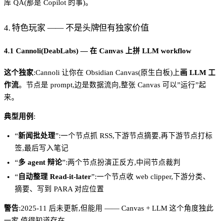
库 QA(那是 Copilot 的事)。
4. 特色玩家 —— 不是头牌但有独家价值
4.1 Cannoli(DeabLabs) — 在 Canvas 上拼 LLM workflow
这个独家
:Cannoli 让你在 Obsidian Canvas(原生白板)上
画 LLM 工
作流
。节点是 prompt,边是数据流向,整张 Canvas 可以”运行”起
来。
典型用例
:
“
新闻批处理
”:一个节点抓 RSS,下游节点摘要,再下游节点打标
签,最后写入笔记
“
多 agent 辩论
”:两个节点扮演正反方,中间节点裁判
“
自动整理 Read-it-later
”:一个节点收 web clipper,下游分类、
摘要、写到 PARA 对应位置
警告
:2025-11 后未更新,但能用 —— Canvas + LLM 这个角度独此
一家,值得知道存在。