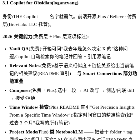
3.1 Copilot for Obsidian(logancyang)
身份
:THE Copilot —— 名字就霸气。前端开源,Plus / Believer 付费
层(Brevilabs LLC 托管)。
2026 关键能力
(免费层 + Plus 层逐项标注):
Vault QA
(免费):开箱可问”我去年是怎么决定 X 的”这种问
题,Copilot 自动检索你的笔记并回答 + 引用源笔记
Relevant Notes
(免费):基于语义相似度 + 链接关系给出当前笔
记的相关建议(README 直引)—
与 Smart Connections 部分功
能重叠
Composer
(免费 + Plus):选中一段 → AI 改写 → 侧边/内联 diff
→ 接受/拒绝
Time Window 检索
(Plus,README 直引”Get Precision Insights
From a Specific Time Window”):指定时间窗口的精准检索(如”
过去 3 个月”我写的所有笔记)
Project Mode
(Plus):
类 NotebookLM
—— 把若干 folder + tag
圈成一个”项目上下文”,AI 在该范围内深度对话(README 直