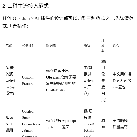
2. 三种主流接入范式
任何 Obsidian × AI 插件的设计都可以归到三种范式之一,先认清范
式,再选插件:
月
范式
代表插件
数据流
隐私
成
适合
本
$0(
A. 嵌
中(对
用
vault 内容
不出
入式
话过
免
中文用户接
Custom
Obsidian
,但你需要
webvi
webvie
费
DeepSeek/K
Frames
复制粘贴给侧栏的
ew
(零
w 厂
版
imi/豆包
ChatGPT/Kimi
成本)
商)
网
页)
Copilot,
低(切
B. 云
Smart
片过
vault 切片 + prompt
$5-
主流路线,
API
Connections
OpenA
→ API → 返回
30
质量最高
调用
, Smart
I/Anthr