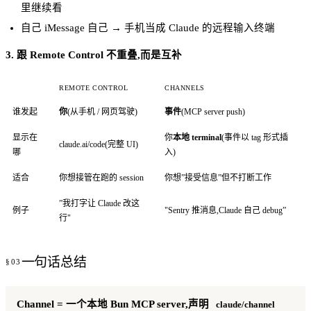
里继续看
自己 iMessage 自己 → 手机当成 Claude 的远程输入终端
3. 跟 Remote Control 不重叠,而是互补
REMOTE CONTROL
CHANNELS
谁发起
你
(从手机 / 网页驾驶)
事件
(MCP server push)
显示在
你
本地 terminal
(事件以 tag 形式插
claude.ai/code(完整 UI)
哪
入)
适合
你想接管在跑的 session
你想”接受信息”但不打断工作
”我打字让 Claude 改这
例子
"Sentry 推消息,Claude 自己 debug”
行"
一句话总结
Channel = 一个本地 Bun MCP server,声明
claude/channel