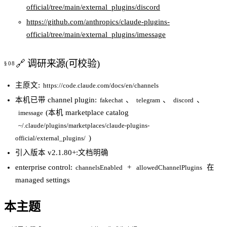
official/tree/main/external_plugins/discord
https://github.com/anthropics/claude-plugins-
official/tree/main/external_plugins/imessage
🔗 调研来源(可校验)
主原文:
https://code.claude.com/docs/en/channels
本机已带 channel plugin:
、
、
、
fakechat
telegram
discord
(本机 marketplace catalog
imessage
~/.claude/plugins/marketplaces/claude-plugins-
)
official/external_plugins/
引入版本 v2.1.80+:文档明确
enterprise control:
+
在
channelsEnabled
allowedChannelPlugins
managed settings
本主题