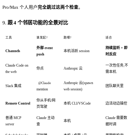
Pro/Max 个人用户
完全跳过这两个检查
。
9.
跟 4 个邻居功能的全景对比
工具
谁发起?
跑哪?
适合
外部 event
持续监听 + 即
Channels
本机活跃 session
push
时反应
Claude Code on
一次性任务,不
你点
Anthropic 云
the web
需本机
Anthropic 云(spawn
@Claude
Slack 集成
团队聊天里
mention
web session)
你从手机/网
Remote Control
本机 CLI/VSCode
边活动边操控
页驾驶
普通 MCP
Claude 主动
Claude 需要数
本机
server
查
据时调