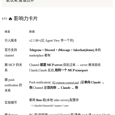
默认关,管理员开
🔥 影响力卡片
维度
数据
引入版本
v2.1.80+(比 Agent View 早一个月)
官方支持
Telegram + Discord + iMessage + fakechat(demo)
,本机
channel
marketplace 都有
跟 MCP 的关
Channel
就是 MCP server
,但反过来 — server 推消息给
系
Claude,Claude 反应,
用同一个 MCP transport
跟 push
Push notification(
)是
单向 Claude →
02-remote-control.md
notification 的
你
;Channel 是
双向你 → Claude → 你
关系
都用
Bun
跑(本地 stdio server),配置存
实现细节
~/.claude/channels/<name>/.env
跟 Remote
RC 是”你驾驶 session”;Channel 是”事件 push 进 session,Claude