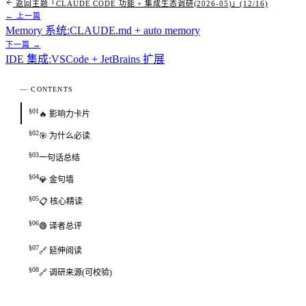
返回主题「CLAUDE CODE 功能 + 集成生态调研(2026-05)」(12/16)
← 上一篇
Memory 系统:CLAUDE.md + auto memory
下一篇 →
IDE 集成:VSCode + JetBrains 扩展
— CONTENTS
§01
🔥 影响力卡片
§02
🎯 为什么必读
§03
一句话总结
§04
💎 金句墙
§05
📋 核心精读
§06
🟢 译者总评
§07
🔗 延伸阅读
§08
🔗 调研来源(可校验)