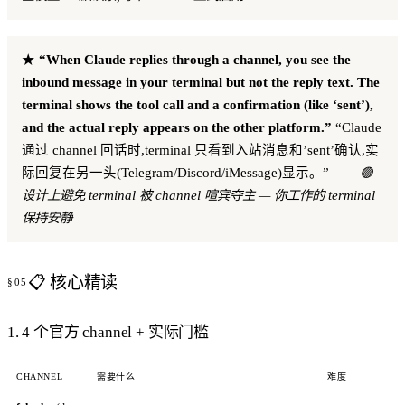
★
“When Claude replies through a channel, you see the
inbound message in your terminal but not the reply text. The
terminal shows the tool call and a confirmation (like ‘sent’),
and the actual reply appears on the other platform.”
“Claude
通过 channel 回话时,terminal 只看到入站消息和’sent’确认,实
际回复在另一头(Telegram/Discord/iMessage)显示。”
—— 🟢
设计上避免 terminal 被 channel 喧宾夺主 — 你工作的 terminal
保持安静
📋 核心精读
1. 4 个官方 channel + 实际门槛
CHANNEL
需要什么
难度