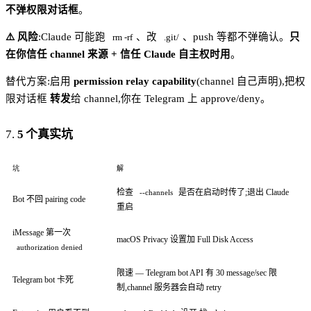
不弹权限对话框
。
⚠️ 风险
:Claude 可能跑
、改
、push 等都不弹确认。
只
rm -rf
.git/
在你信任 channel 来源 + 信任 Claude 自主权时用
。
替代方案:启用
permission relay capability
(channel 自己声明),把权
限对话框
转发
给 channel,你在 Telegram 上 approve/deny。
7.
5 个真实坑
坑
解
检查
是否在启动时传了;退出 Claude
--channels
Bot 不回 pairing code
重启
iMessage 第一次
macOS Privacy 设置加 Full Disk Access
authorization denied
限速 — Telegram bot API 有 30 message/sec 限
Telegram bot 卡死
制,channel 服务器会自动 retry