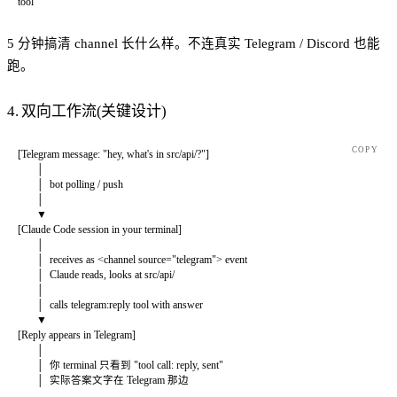
tool
5 分钟搞清 channel 长什么样。不连真实 Telegram / Discord 也能
跑。
4. 双向工作流(关键设计)
COPY
[Telegram message: "hey, what's in src/api/?"]
       │
       │  bot polling / push
       │
       ▼
[Claude Code session in your terminal]
       │
       │  receives as <channel source="telegram"> event
       │  Claude reads, looks at src/api/
       │
       │  calls telegram:reply tool with answer
       ▼
[Reply appears in Telegram]
       │
       │  你 terminal 只看到 "tool call: reply, sent"
       │  实际答案文字在 Telegram 那边