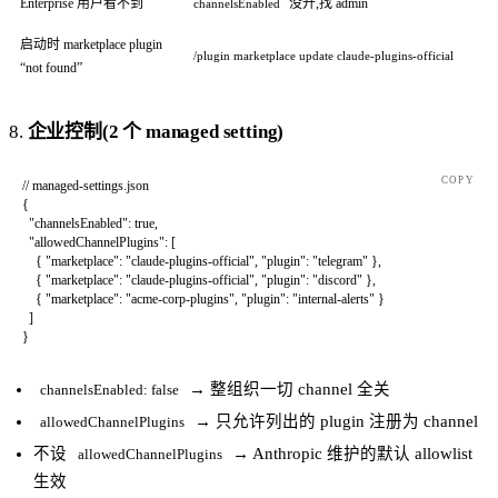
Enterprise 用户看不到
没开,找 admin
channelsEnabled
启动时 marketplace plugin
/plugin marketplace update claude-plugins-official
“not found”
8.
企业控制(2 个 managed setting)
COPY
// managed-settings.json
{
  "channelsEnabled"
: 
true
,
  "allowedChannelPlugins"
: [
    { 
"marketplace"
: 
"claude-plugins-official"
, 
"plugin"
: 
"telegram"
 },
    { 
"marketplace"
: 
"claude-plugins-official"
, 
"plugin"
: 
"discord"
 },
    { 
"marketplace"
: 
"acme-corp-plugins"
, 
"plugin"
: 
"internal-alerts"
 }
  ]
}
→ 整组织一切 channel 全关
channelsEnabled: false
→ 只允许列出的 plugin 注册为 channel
allowedChannelPlugins
不设
→ Anthropic 维护的默认 allowlist
allowedChannelPlugins
生效