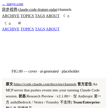
←
iaieye.com
异步视界
/
claude-code-feature-radar
/
channels
☼
ARCHIVE
TOPICS
TAGS
ABOUT
☾
☼
☾
ARCHIVE
TOPICS
TAGS
ABOUT
Telegram / Discord / iMessage 把消息推给运行中的 Claude
session —— Claude Code 唯一原生的事件驱动机制。
seed:3420260513
FIG.00 — cover · ai-generated · placeholder
AI · HERO
原文
:
https://code.claude.com/docs/en/channels
官方定位
:An
MCP server that pushes events into your running Claude Code
session.
状态
:Research Preview · v2.1.80+ · 仅 Anthropic 第一
方 auth(Bedrock / Vertex / Foundry 不支持)
Team/Enterprise
: