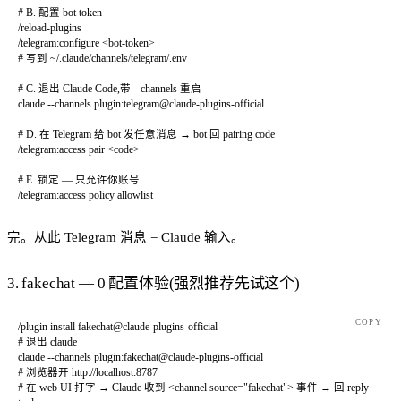
# B. 配置 bot token
/reload-plugins
/telegram:configure
 <
bot-toke
n
>
# 写到 ~/.claude/channels/telegram/.env
# C. 退出 Claude Code,带 --channels 重启
claude
 --channels
 plugin:telegram@claude-plugins-official
# D. 在 Telegram 给 bot 发任意消息 → bot 回 pairing code
/telegram:access
 pair
 <
cod
e
>
# E. 锁定 — 只允许你账号
/telegram:access
 policy
 allowlist
完。从此 Telegram 消息 = Claude 输入。
3. fakechat — 0 配置体验(强烈推荐先试这个)
COPY
/plugin
 install
 fakechat@claude-plugins-official
# 退出 claude
claude
 --channels
 plugin:fakechat@claude-plugins-official
# 浏览器开 http://localhost:8787
# 在 web UI 打字 → Claude 收到 <channel source="fakechat"> 事件 → 回 reply 