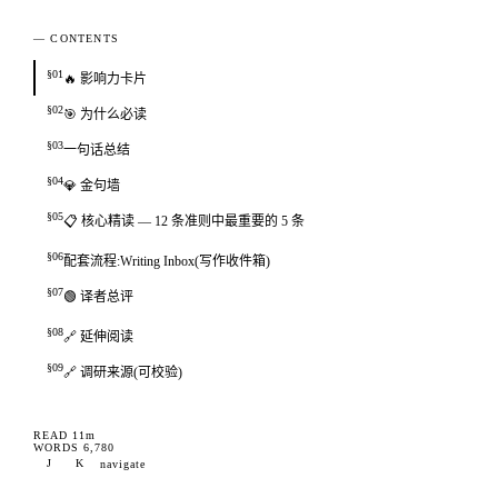
— CONTENTS
§01
🔥 影响力卡片
§02
🎯 为什么必读
§03
一句话总结
§04
💎 金句墙
§05
📋 核心精读 — 12 条准则中最重要的 5 条
§06
配套流程:Writing Inbox(写作收件箱)
§07
🟢 译者总评
§08
🔗 延伸阅读
§09
🔗 调研来源(可校验)
READ
11m
WORDS
6,780
J
K
navigate