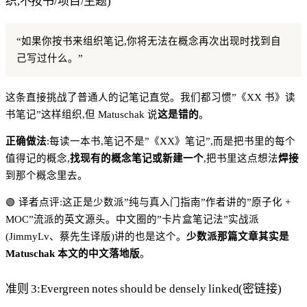
织,不按书/项目/主题)
“如果你按书来组织笔记,你将无法在概念再次出现时找到自
己写过什么。”
这条直接挑战了普通人的记笔记直觉。我们都习惯”《XX 书》读
书笔记”这样组织,但 Matuschak 说
这是错的
。
正确做法
:每读一本书,笔记不是”《XX》笔记”,而是把书里的每个
值得记的概念,
找现有的概念笔记或新建一个
,把书里这点想法
焊接
到那个概念里去。
🟢 译者点评:这正是少数派”纯与真入门指南”作者讲的”原子化 +
MOC”流派的英文源头。中文圈的”卡片盒笔记法”实战派
(JimmyLv、蔡先生译版)讲的也是这个。
少数派那篇文章其实是
Matuschak 本文的中文落地版
。
准则 3:Evergreen notes should be densely linked(密链接)