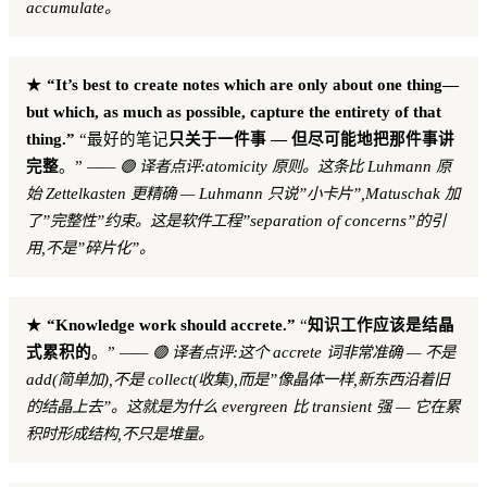
accumulate。
★
“It’s best to create notes which are only about one thing—
but which, as much as possible, capture the entirety of that
thing.”
“最好的笔记
只关于一件事 — 但尽可能地把那件事讲
完整
。”
—— 🟢 译者点评:atomicity 原则。这条比 Luhmann 原
始 Zettelkasten 更精确 — Luhmann 只说”小卡片”,Matuschak 加
了”完整性”约束。这是软件工程”separation of concerns”的引
用,不是”碎片化”。
★
“Knowledge work should accrete.”
“
知识工作应该是结晶
式累积的
。”
—— 🟢 译者点评:这个 accrete 词非常准确 — 不是
add(简单加),不是 collect(收集),而是”像晶体一样,新东西沿着旧
的结晶上去”。这就是为什么 evergreen 比 transient 强 — 它在累
积时形成结构,不只是堆量。