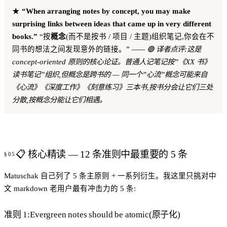
★
“When arranging notes by concept, you may make
surprising links between ideas that came up in very different
books.”
“按
概念
(而不是按书 / 项目 / 主题)组织笔记,你会在不
同书的想法之间发现意外的链接。”
—— 🟢 译者点评:这是
concept-oriented 原则的核心论证。普通人记笔记按”《XX 书》
读书笔记”组织,但概念是跨书的 — 同一个”心流”概念可能来自
《心流》《深度工作》《刻意练习》三本书,按书分会让它们三处
分散,按概念分能让它们相遇。
📋 核心精读 — 12 条准则中最重要的 5 条
Matuschak 自己列了 5 条主原则 + 一系列衍生。我这里只挑对中
文 markdown 老用户最有冲击力的 5 条:
准则 1:Evergreen notes should be atomic(原子化)