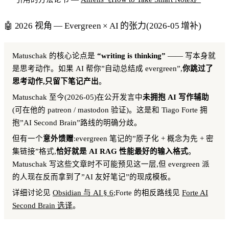
🤖 2026 视角 — Evergreen × AI 的张力(2026-05 增补)
Matuschak 的核心论点是
“writing is thinking”
—— 写本身就
是思考动作。如果 AI 帮你”自动总结成 evergreen”,
你跳过了
思考动作,只留下笔记产出
。
Matuschak 至今(2026-05)在公开发言中
未拥抱 AI 写作辅助
(可在他的 patreon / mastodon 验证)。这是和 Tiago Forte 拥
抱”AI Second Brain”路线的明确分歧。
但有一个
意外馈赠
:evergreen 笔记的”原子化 + 概念为先 + 密
集链接”格式,
恰好就是 AI RAG 性能最好的输入格式
。
Matuschak 写这些文章时不可能预见这一层,但 evergreen 派
的人现在反而拿到了”AI 友好笔记”的现成模板。
详细讨论见
Obsidian 与 AI § 6
;Forte 的相反路线见
Forte AI
Second Brain 选译
。