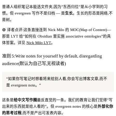
普通人组织笔记本能选文件夹,因为”东西归位”是从小学到的习
惯。但 evergreen 写作不是归档 — 是
生长
。生长的形态是网络,不
是树。
🟢 译者点评:这条直接连到 Nick Milo 的 MOC(Map of Content)—
那是 LYT 给”如何在 Obsidian 里实施 associative ontologies”的具
体答案。详见
Nick Milo LYT
。
准则 5:Write notes for yourself by default, disregarding
audience(默认为自己写,无视读者)
“如果你写笔记时想着将来给别人看,你会写出博客文章,而不
是 evergreen note。”
这条是
给中文写作圈
最反直觉的一条。我们的教育让我们觉得”写
出来的东西就是给人看的”。但 evergreen notes 的核心是
外部化你
的思考过程
,而不是产出可发表内容。