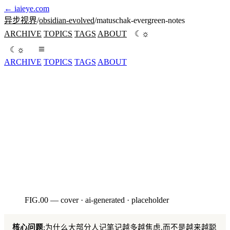
←
iaieye.com
异步视界
/
obsidian-evolved
/
matuschak-evergreen-notes
☼
ARCHIVE
TOPICS
TAGS
ABOUT
☾
☼
☾
ARCHIVE
TOPICS
TAGS
ABOUT
当代 evergreen notes 教材的奠基文本。LYT / 数字花园 / 第
二大脑全部是它的工程化包装。中文解读 + 译者点评。
seed:4220260506
FIG.00 — cover · ai-generated · placeholder
AI · HERO
核心问题
:为什么大部分人记笔记越多越焦虑,而不是越来越聪