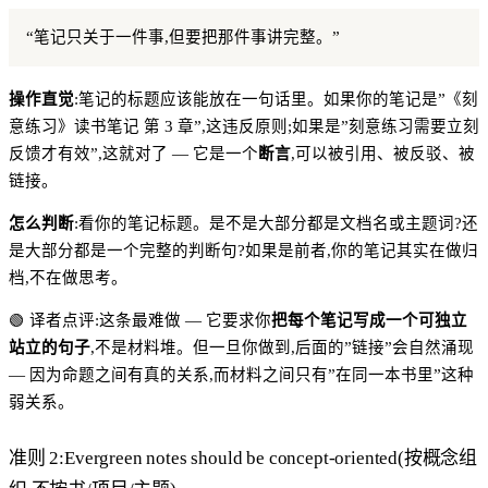
“笔记只关于一件事,但要把那件事讲完整。”
操作直觉
:笔记的标题应该能放在一句话里。如果你的笔记是”《刻
意练习》读书笔记 第 3 章”,这违反原则;如果是”刻意练习需要立刻
反馈才有效”,这就对了 — 它是一个
断言
,可以被引用、被反驳、被
链接。
怎么判断
:看你的笔记标题。是不是大部分都是文档名或主题词?还
是大部分都是一个完整的判断句?如果是前者,你的笔记其实在做归
档,不在做思考。
🟢 译者点评:这条最难做 — 它要求你
把每个笔记写成一个可独立
站立的句子
,不是材料堆。但一旦你做到,后面的”链接”会自然涌现
— 因为命题之间有真的关系,而材料之间只有”在同一本书里”这种
弱关系。
准则 2:Evergreen notes should be concept-oriented(按概念组