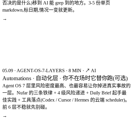
否决的是什么)移到 AI 能 grep 到的地方。3-5 份单页
markdown,标日期,情况一变就更新。
→
seed:8268
FIG.10
05.09
·
AGENT-OS-7-LAYERS
·
8 MIN
·
↗ AI
Automations · 自动化层 · 你不在场时它替你跑(可选)
Agent OS 7 层里风险密度最高、也最容易让你掉进真实事故的
一层。Nufar 的三条铁律 + 4 级风险递进 + Daily Brief 起手最
佳实践 + 工具落点(Codex / Cursor / Hermes 的云端 scheduler)。
前 6 层不稳就先别碰。
→
seed:8251