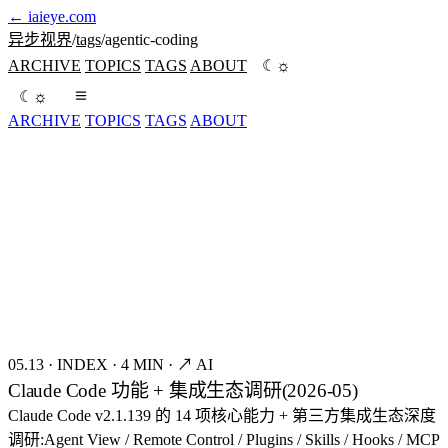
←
iaieye.com
异步视界
/
tags
/
agentic-coding
☼
ARCHIVE
TOPICS
TAGS
ABOUT
☾
☼
☾
ARCHIVE
TOPICS
TAGS
ABOUT
seed:8421
FIG.01
05.13
·
INDEX
·
4 MIN
·
↗ AI
Claude Code 功能 + 集成生态调研(2026-05)
Claude Code v2.1.139 的 14 项核心能力 + 第三方集成生态深度
调研:Agent View / Remote Control / Plugins / Skills / Hooks / MCP